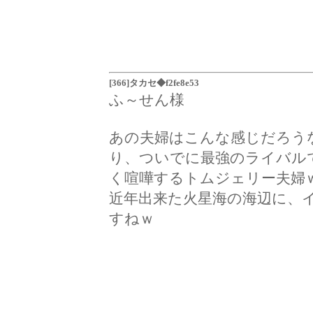
[366]タカセ◆f2fe8e53
ふ～せん様
あの夫婦はこんな感じだろう
り、ついでに最強のライバル
く喧嘩するトムジェリー夫婦
近年出来た火星海の海辺に、
すねｗ