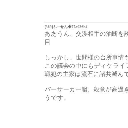
[369]ふ～せん◆77a036b4
ああうん、交渉相手の油断を
目
しっかし、世間様の台所事情
この議会の中にもディケライ
戦犯の主家は流石に諸共滅ん
バーサーカー艦、殺意が高過
うです。