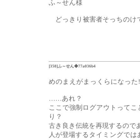
ふ～せん様
どっきり被害者そっちのけで
[358]ふ～せん◆77a036b4
めのまえがまっくらになった
……あれ？
ここで強制ログアウトってこ
り？
古き良き伝統を再現するので
人が登場するタイミングでは