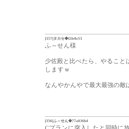
[357]タカセ◆f2fe8e53
ふ～せん様
少佐殿と比べたら、やること
しますｗ
なんやかんやで最大最強の敵
[356]ふ～せん◆77a036b4
Cプランに突入したと同時に