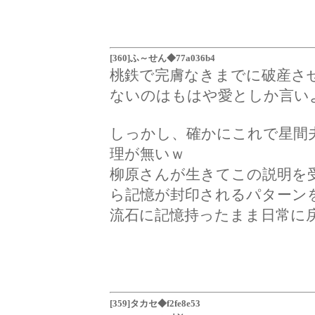
[360]ふ～せん◆77a036b4
桃鉄で完膚なきまでに破産さ
ないのはもはや愛としか言い
しっかし、確かにこれで星間
理が無いｗ
柳原さんが生きてこの説明を
ら記憶が封印されるパターン
流石に記憶持ったまま日常に
[359]タカセ◆f2fe8e53