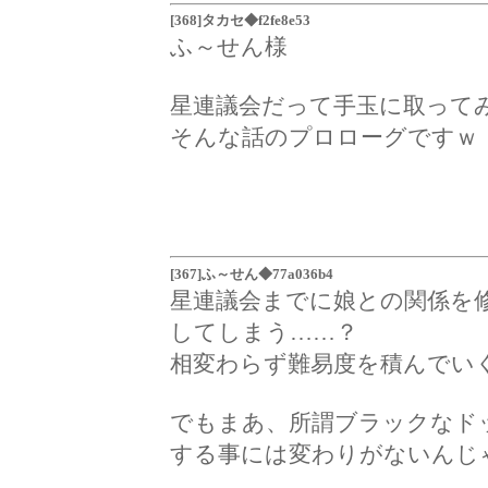
[368]タカセ◆f2fe8e53
ふ～せん様
星連議会だって手玉に取って
そんな話のプロローグですｗ
[367]ふ～せん◆77a036b4
星連議会までに娘との関係を
してしまう……？
相変わらず難易度を積んでい
でもまあ、所謂ブラックなド
する事には変わりがないんじ