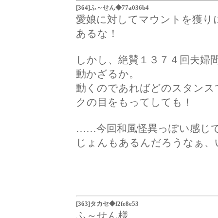
[364]ふ～せん◆77a036b4
愛娘に対してマウントを獲り
あるな！
しかし、絶賛１３７４回夫婦
動かざるか。
動くのであればどのスタンス
クの目をもってしても！
……今回和風怪異っぽい感じ
じょんもあるんだろうなぁ、
[363]タカセ◆f2fe8e53
ふ～せん様