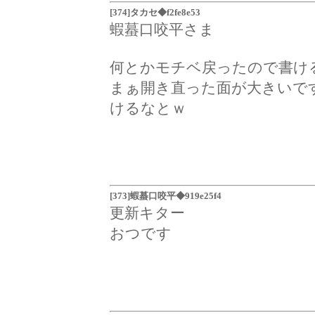
[374]タカセ◆f2fe8e53
蝦蟇口咬平さま
何とかモチベ戻ったので書け
まぁ開き直った面が大きいで
けるなとｗ
[373]蝦蟇口咬平◆919e25f4
更新キター
おつです