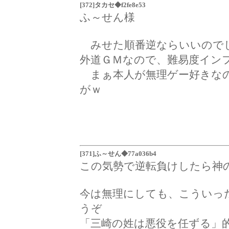
[372]タカセ◆f2fe8e53
ふ～せん様
みせた順番逆ならいいので
外道ＧＭなので、難易度イン
まぁ本人が無理ゲー好きなの
がｗ
[371]ふ～せん◆77a036b4
この気勢で逆転負けしたら神
今は無理にしても、こういっ
うぞ
「三崎の姓は悪役を任ずる」