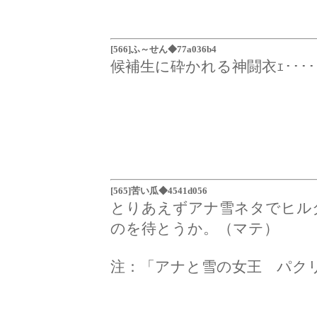
[566]ふ～せん◆77a036b4
候補生に砕かれる神闘衣ｪ････
[565]苦い瓜◆4541d056
とりあえずアナ雪ネタでヒル
のを待とうか。（マテ）
注：「アナと雪の女王 パク