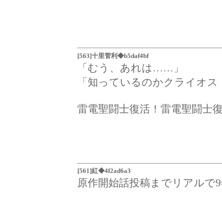
[563]十里菅利◆b5daf4bf
「むう、あれは……」
「知っているのかクライオス
雷電聖闘士復活！雷電聖闘士
[561]紅◆4f2ad6a3
原作開始話投稿までリアルで