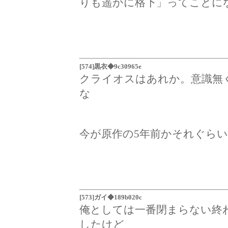
りも遥かに格下」ってことに
[574]黒衣◆9c30965e
クライオスはあれか。意識無
な
今が原作の5年前かそれぐら
[573]ガイ◆189b020c
俺としては一番閉まらない終
したけど