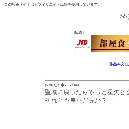
<このWebサイトはアフィリエイト広告を使用しています。>
S
[広告]
作品本文に
[579]だま◆25fa0f9d
聖域に戻ったらやっと星矢と
それとも星華が先か？