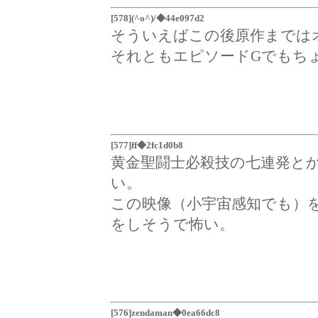
[578](^o^)/◆44e097d2
そういえばこの後原作までは
それともエピソードGでもち
[577]ff◆2fc1d0b8
黄金聖闘士必殺技の七連発と
い。
この映像（小宇宙感知でも）
をしそうで怖い。
[576]zendaman◆0ea66dc8