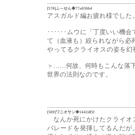
[570]ふ～せん◆77a036b4
アスガルド編お疲れ様でした
･･････ムウに「丁度いい
て（血液も）絞られながら必
やってるクライオスの姿を幻視し
＞……何故、何時もこんな落
世界の法則なのです。
[569]ワニオサン◆1442df5f
なんか死にかけたクライオ
パレードを発揮してるんだが