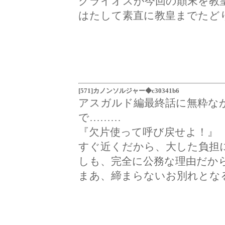
クライオスが今回の顛末を教
はたして素直に教皇までたど
[571]カノンソルジャー◆c30341b6
アスガルド編最終話に無粋な
で………
『欠片使って呼び戻せよ！』
すぐ近くだから、大した負担
しも、完全に公務な理由だか
まあ、締まらないお別れとな