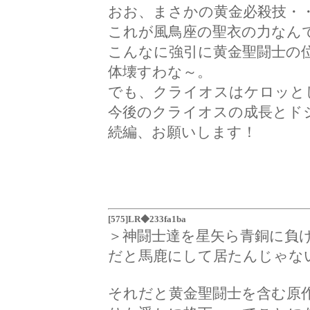
おお、まさかの黄金必殺技・
これが風鳥座の聖衣の力なん
こんなに強引に黄金聖闘士の
体壊すわな～。
でも、クライオスはケロッと
今後のクライオスの成長とド
続編、お願いします！
[575]LR◆233fa1ba
＞神闘士達を星矢ら青銅に負
だと馬鹿にして居たんじゃな
それだと黄金聖闘士を含む原