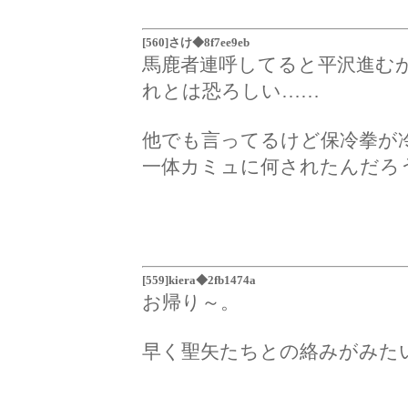
[560]さけ◆8f7ee9eb
馬鹿者連呼してると平沢進む
れとは恐ろしい……
他でも言ってるけど保冷拳が
一体カミュに何されたんだろ
[559]kiera◆2fb1474a
お帰り～。
早く聖矢たちとの絡みがみた