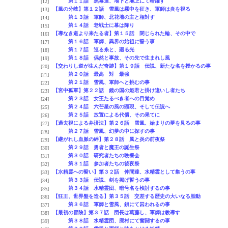
第１１話 黒幕達、地下と地上にて暗躍す
[12]
【風の分岐】第１２話 雪風は霧中を征き、軍師は炎を視る
[13]
第１３話 軍師、北花壇の主と相対す
[14]
第１４話 老戦士に幕は降り
[15]
【導なき道より来たる者】第１５話 閉じられた輪、その中で
[16]
第１６話 軍師、異界の始祖に誓う事
[17]
第１７話 巡る糸と、廻る光
[18]
第１８話 偶然と事故、その先で生まれし風
[19]
【交わりし道が生んだ奇跡】第１９話 伝説、新たな名を授かるの事
[20]
第２０話 最高 対 最強
[21]
第２１話 雪風、軍師へと挑むの事
[22]
【宮中孤軍】第２２話 鏡の国の姫君と掛け違いし者たち
[23]
第２３話 女王たるべき者への目覚め
[24]
第２４話 六芒星の風の顕現、そして伝説へ
[25]
第２５話 放置による代償、その果てに
[26]
【過去視による弁済法】第２６話 雪風、始まりの夢を見るの事
[27]
第２７話 雪風、幻夢の中に探すの事
[28]
【継がれし血脈の絆】第２８話 風と炎の前夜祭
[29]
第２９話 勇者と魔王の誕生祭
[30]
第３０話 研究者たちの晩餐会
[31]
第３１話 参加者たちの後夜祭
[32]
【水精霊への誓い】第３２話 仲間達、水精霊として集うの事
[33]
第３３話 伝説、剣を掲げ誓うの事
[34]
第３４話 水精霊団、暗号名を検討するの事
[35]
【狂王、世界盤を造る】第３５話 交差する歴史の大いなる胎動
[36]
第３６話 軍師と雪風、鎖にて囚われるの事
[37]
【最初の冒険】第３７話 団長は葛藤し、軍師は教導す
[38]
第３８話 水精霊団、廃村にて奮闘するの事
[39]