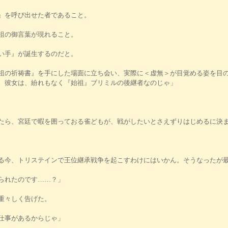
』を呼び出せた者であること。
祖の御言葉が現れること。
い手』が誕生するのだと。
祖の祈祷書』を手にした場面に立ち会い、実際に＜虚無＞が目覚める姿を目
。彼女は、紛れもなく『始祖』ブリミルの後継者なのじゃ」
たら、宮廷で暇を囲っておる雀どもが、戦がしたいとさえずりはじめるに決
る今、トリステインで王位継承戦争を起こすわけにはいかん。そうなったが
られたのです……？」
重々しく告げた。
仕事があるからじゃ」