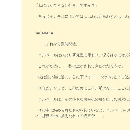
「私にしかできない仕事、ですか？」
「そうじゃ。それについては……わしが言わずとも、わ
○●○●○●○●
――それから数時間後。
コルベールはひとり研究室に籠もり、深く静かに考え
「これがために……私は生かされてきたのだろうか」
彼は細い鎖に通し、首に下げてローブの中にたくし込
「そうだ。きっと、このためにこそ、私は今……ここに
コルベールは、その小さな鍵を机の引き出しの鍵穴に差
その中に納められたものを見ていると、コルベールの脳
い、煉獄の中に消えた村々の光景が――。