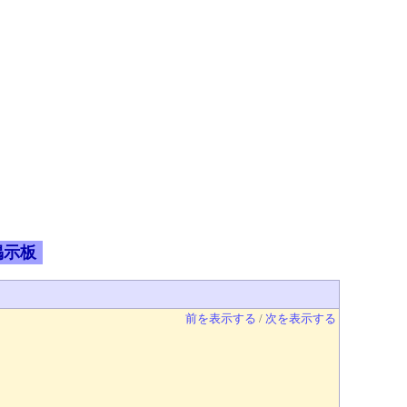
掲示板
前を表示する
/
次を表示する