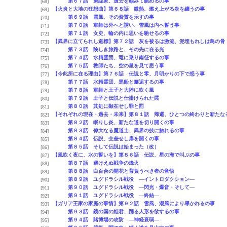
第６７話 策謀家、過去を顧みて鎮めるの事
[68]
【火炎と大地の狂想曲】第６８話 微熱、燃え上がる炎を纏うの事
[69]
第６９話 雪風、その資質を示すの事
[70]
第７０話 軍師は外へと誘い、雪風は内へ誓う事
[71]
第７１話 女史、輪の内に思いを馳せるの事
[72]
【異界に立てられし道標】第７２話 灰を被るは激流、泥埋もれしは鳥の骨
[73]
第７３話 険しき旅路と、その先に在る光
[74]
第７４話 水精霊団、竜に乗り南征するの事
[75]
第７５話 教師たち、空の星を見て思う事
[76]
【今此所に在る理由】第７６話 伝説と零、月明かりの下で惑う事
[77]
第７７話 水精霊団、黒船と邂逅するの事
[78]
第７８話 軍師と王子と大陸に吹く風
[79]
第７９話 王子と伝説と仕掛けられた罠
[80]
第８０話 其処に顕在せし罪と罰
[81]
【それぞれの現在・過去・未来】第８１話 帰還、ひとつの終わりと新たな
[82]
第８２話 眠りし炎、新たな道を切り開くの事
[83]
第８３話 偉大なる魔道士、異界の技に触れるの事
[84]
第８４話 伝説、交差せし扉を開くの事
[85]
第８５話 そして伝説は始まった（改）
[86]
【風吹く夜に、水の誓いを】第８６話 伝説、星の海で叫ぶの事
[87]
第８７話 避けえぬ戦争の烽火
[88]
第８８話 白百合の開花と背負うべき者の覚悟
[89]
第８９話 ユグドラシル戦役 ―イントロダクション―
[90]
第９０話 ユグドラシル戦役 ―閃光・爆音・そして―
[91]
第９１話 ユグドラシル戦役 ―終結―
[92]
【ガリア王家の家庭の事情】第９２話 雪風、潮風により導かれるの事
[93]
第９３話 鏡の国の姫君、踊る人形を欲するの事
[94]
第９４話 賭博場の攻防 ―神経衰弱―
[95]