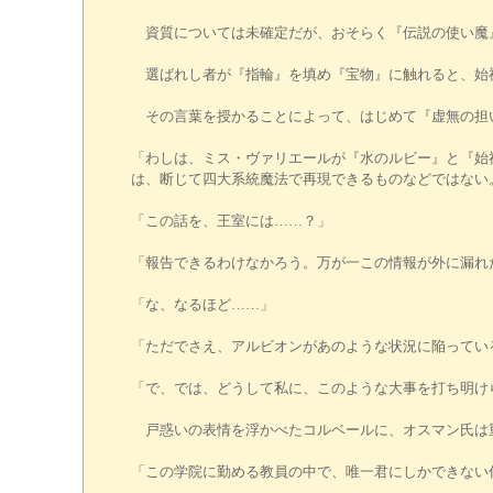
資質については未確定だが、おそらく『伝説の使い魔
選ばれし者が『指輪』を填め『宝物』に触れると、始
その言葉を授かることによって、はじめて『虚無の担
「わしは、ミス・ヴァリエールが『水のルビー』と『始
は、断じて四大系統魔法で再現できるものなどではない
「この話を、王室には……？」
「報告できるわけなかろう。万が一この情報が外に漏れ
「な、なるほど……」
「ただでさえ、アルビオンがあのような状況に陥ってい
「で、では、どうして私に、このような大事を打ち明け
戸惑いの表情を浮かべたコルベールに、オスマン氏は
「この学院に勤める教員の中で、唯一君にしかできない