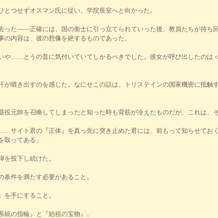
ひとつせずオスマン氏に従い、学院長室へと向かった。
った――正確には、国の衛士に引っ立てられていった後、教員たちが持ち回
事の内容は、彼の想像を絶するものであった。
いや……とうの昔に気付いていてしかるべきでした。彼女が呼び出したのは
が噴き出すのを感じた。なにせこの話は、トリステインの国家機密に抵触す
退役元帥を召喚してしまったと知った時も背筋が冷えたものだが、これは、
……サイト君の『正体』を真っ先に突き止めた君には、前もって知らせてお
を取ってある」
弾を投下し続けた。
の条件を満たす必要があること。
』を手にすること。
系統の指輪』と『始祖の宝物』。