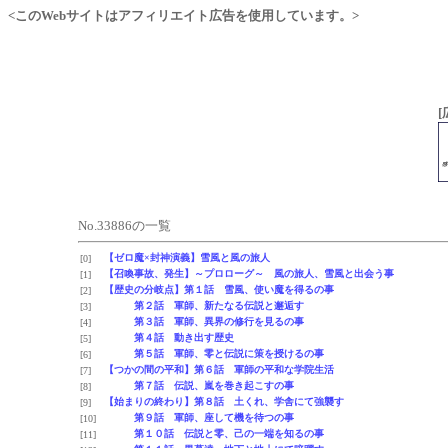
<このWebサイトはアフィリエイト広告を使用しています。>
[
No.33886の一覧
【ゼロ魔×封神演義】雪風と風の旅人
[0]
【召喚事故、発生】～プロローグ～ 風の旅人、雪風と出会う事
[1]
【歴史の分岐点】第１話 雪風、使い魔を得るの事
[2]
第２話 軍師、新たなる伝説と邂逅す
[3]
第３話 軍師、異界の修行を見るの事
[4]
第４話 動き出す歴史
[5]
第５話 軍師、零と伝説に策を授けるの事
[6]
【つかの間の平和】第６話 軍師の平和な学院生活
[7]
第７話 伝説、嵐を巻き起こすの事
[8]
【始まりの終わり】第８話 土くれ、学舎にて強襲す
[9]
第９話 軍師、座して機を待つの事
[10]
第１０話 伝説と零、己の一端を知るの事
[11]