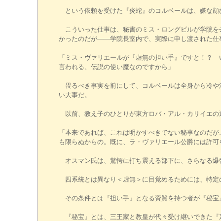
という依頼を受けた『炎蛇』のコルベールは、嫌な顔
こういった仕事は、秘書のミス・ロングビルが学院を去
かったのだが――学院長室内で、実際に申し渡された仕
「ミス・ヴァリエールが『虚無の担い手』ですと！？ 
言われる、伝説の使い魔なのですから」
畏るべき事実を前にして、コルベールは全身から冷や汗
い大事だ。
以前、教え子のひとりが東方ロバ・アル・カリイエの
「本来であれば、これは明かすべきでない秘事なのだが
も限らぬからの。既に、ラ・ヴァリエール公爵には許可
オスマン氏は、驚愕に打ち震える部下に、さらなる爆
四系統とは異なり＜虚無＞に目覚めるためには、特定
その条件とは『担い手』となる資質を持つ者が『秘宝
『秘宝』とは、三王家と教皇が代々受け継いできた『