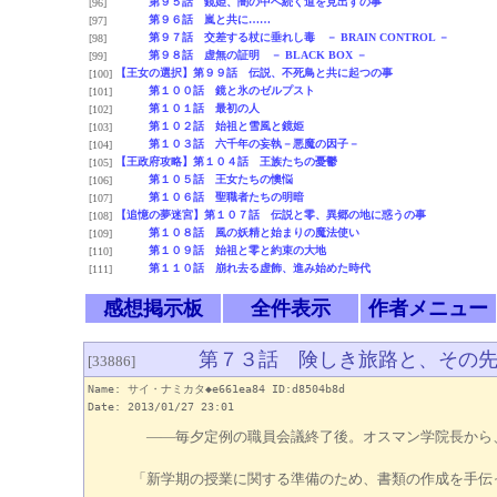
第９５話 鏡姫、闇の中へ続く道を見出すの事
[96]
第９６話 嵐と共に……
[97]
第９７話 交差する杖に垂れし毒 － BRAIN CONTROL －
[98]
第９８話 虚無の証明 － BLACK BOX －
[99]
【王女の選択】第９９話 伝説、不死鳥と共に起つの事
[100]
第１００話 鏡と氷のゼルプスト
[101]
第１０１話 最初の人
[102]
第１０２話 始祖と雪風と鏡姫
[103]
第１０３話 六千年の妄執－悪魔の因子－
[104]
【王政府攻略】第１０４話 王族たちの憂鬱
[105]
第１０５話 王女たちの懊悩
[106]
第１０６話 聖職者たちの明暗
[107]
【追憶の夢迷宮】第１０７話 伝説と零、異郷の地に惑うの事
[108]
第１０８話 風の妖精と始まりの魔法使い
[109]
第１０９話 始祖と零と約束の大地
[110]
第１１０話 崩れ去る虚飾、進み始めた時代
[111]
感想掲示板
全件表示
作者メニュー
第７３話 険しき旅路と、その先
[33886]
Name: サイ・ナミカタ◆e661ea84 ID:d8504b8d
Date: 2013/01/27 23:01
――毎夕定例の職員会議終了後。オスマン学院長から
「新学期の授業に関する準備のため、書類の作成を手伝