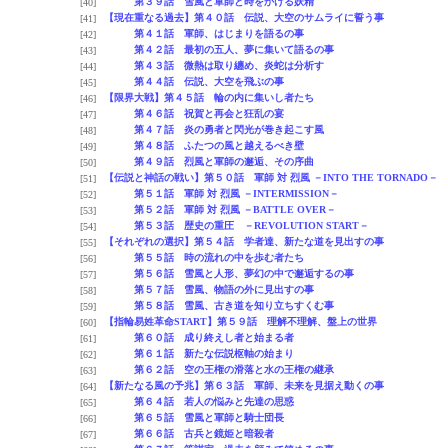
第３９話 雪風と軍師と時をかける妖精
[40]
【現在重なる過去】第４０話 伝説、大空のサムライに誓う事
[41]
第４１話 軍師、はじまりを語るの事
[42]
第４２話 最初の五人、夢に集いて語るの事
[43]
第４３話 微熱は取り纏め、炎蛇は分析す
[44]
第４４話 伝説、大空を飛ぶの事
[45]
【限界大戦】第４５話 輪の内に集いし者たち
[46]
第４６話 祝賀と再会と狂乱の宴
[47]
第４７話 炎の勇者と閃光が巻き起こす風
[48]
第４８話 ふたつの風と越えるべき壁
[49]
第４９話 烈風と軍師の邂逅、その序曲
[50]
【伝説と神話の戦い】第５０話 軍師 対 烈風 －INTO THE TORNADO－
[51]
第５１話 軍師 対 烈風 －INTERMISSION－
[52]
第５２話 軍師 対 烈風 －BATTLE OVER－
[53]
第５３話 歴史の重圧 －REVOLUTION START－
[54]
【それぞれの選択】第５４話 学者達、新たな道を見出すの事
[55]
第５５話 時の流れの中を歩む者たち
[56]
第５６話 雪風と人形、夢幻の中で邂逅するの事
[57]
第５７話 雪風、物語の外に見出すの事
[58]
第５８話 雪風、古き道を知り立ちすくむ事
[59]
【指輪易姓革命START】第５９話 理解不理解、盤上の世界
[60]
第６０話 成り終えし者と始まる者
[61]
第６１話 新たな伝説枢軸の始まり
[62]
第６２話 空の王権の滑落と水の王権の継承
[63]
【新たなる風の予兆】第６３話 軍師、未来を見据え動くの事
[64]
第６４話 若人の悩みと先達の思惑
[65]
第６５話 雪風と軍師と騎士団長
[66]
第６６話 古兵と鏡姫と暗殺者
[67]