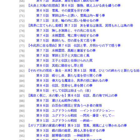
第６７話 策謀家、過去を顧みて鎮めるの事
[68]
【火炎と大地の狂想曲】第６８話 微熱、燃え上がる炎を纏うの事
[69]
第６９話 雪風、その資質を示すの事
[70]
第７０話 軍師は外へと誘い、雪風は内へ誓う事
[71]
第７１話 女史、輪の内に思いを馳せるの事
[72]
【異界に立てられし道標】第７２話 灰を被るは激流、泥埋もれしは鳥の骨
[73]
第７３話 険しき旅路と、その先に在る光
[74]
第７４話 水精霊団、竜に乗り南征するの事
[75]
第７５話 教師たち、空の星を見て思う事
[76]
【今此所に在る理由】第７６話 伝説と零、月明かりの下で惑う事
[77]
第７７話 水精霊団、黒船と邂逅するの事
[78]
第７８話 軍師と王子と大陸に吹く風
[79]
第７９話 王子と伝説と仕掛けられた罠
[80]
第８０話 其処に顕在せし罪と罰
[81]
【それぞれの現在・過去・未来】第８１話 帰還、ひとつの終わりと新たなる始
[82]
第８２話 眠りし炎、新たな道を切り開くの事
[83]
第８３話 偉大なる魔道士、異界の技に触れるの事
[84]
第８４話 伝説、交差せし扉を開くの事
[85]
第８５話 そして伝説は始まった（改）
[86]
【風吹く夜に、水の誓いを】第８６話 伝説、星の海で叫ぶの事
[87]
第８７話 避けえぬ戦争の烽火
[88]
第８８話 白百合の開花と背負うべき者の覚悟
[89]
第８９話 ユグドラシル戦役 ―イントロダクション―
[90]
第９０話 ユグドラシル戦役 ―閃光・爆音・そして―
[91]
第９１話 ユグドラシル戦役 ―終結―
[92]
【ガリア王家の家庭の事情】第９２話 雪風、潮風により導かれるの事
[93]
第９３話 鏡の国の姫君、踊る人形を欲するの事
[94]
第９４話 賭博場の攻防 ―神経衰弱―
[95]