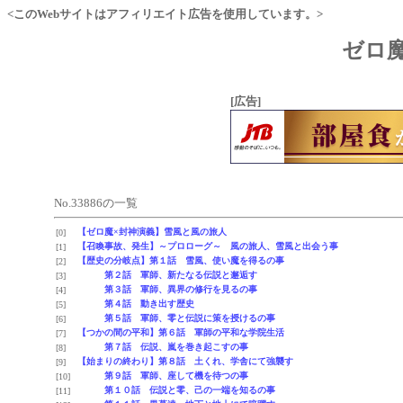
<このWebサイトはアフィリエイト広告を使用しています。>
ゼロ魔
[広告]
No.33886の一覧
【ゼロ魔×封神演義】雪風と風の旅人
[0]
【召喚事故、発生】～プロローグ～ 風の旅人、雪風と出会う事
[1]
【歴史の分岐点】第１話 雪風、使い魔を得るの事
[2]
第２話 軍師、新たなる伝説と邂逅す
[3]
第３話 軍師、異界の修行を見るの事
[4]
第４話 動き出す歴史
[5]
第５話 軍師、零と伝説に策を授けるの事
[6]
【つかの間の平和】第６話 軍師の平和な学院生活
[7]
第７話 伝説、嵐を巻き起こすの事
[8]
【始まりの終わり】第８話 土くれ、学舎にて強襲す
[9]
第９話 軍師、座して機を待つの事
[10]
第１０話 伝説と零、己の一端を知るの事
[11]