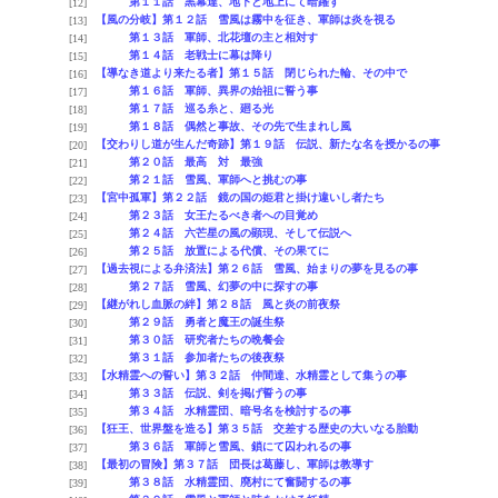
第１１話 黒幕達、地下と地上にて暗躍す
[12]
【風の分岐】第１２話 雪風は霧中を征き、軍師は炎を視る
[13]
第１３話 軍師、北花壇の主と相対す
[14]
第１４話 老戦士に幕は降り
[15]
【導なき道より来たる者】第１５話 閉じられた輪、その中で
[16]
第１６話 軍師、異界の始祖に誓う事
[17]
第１７話 巡る糸と、廻る光
[18]
第１８話 偶然と事故、その先で生まれし風
[19]
【交わりし道が生んだ奇跡】第１９話 伝説、新たな名を授かるの事
[20]
第２０話 最高 対 最強
[21]
第２１話 雪風、軍師へと挑むの事
[22]
【宮中孤軍】第２２話 鏡の国の姫君と掛け違いし者たち
[23]
第２３話 女王たるべき者への目覚め
[24]
第２４話 六芒星の風の顕現、そして伝説へ
[25]
第２５話 放置による代償、その果てに
[26]
【過去視による弁済法】第２６話 雪風、始まりの夢を見るの事
[27]
第２７話 雪風、幻夢の中に探すの事
[28]
【継がれし血脈の絆】第２８話 風と炎の前夜祭
[29]
第２９話 勇者と魔王の誕生祭
[30]
第３０話 研究者たちの晩餐会
[31]
第３１話 参加者たちの後夜祭
[32]
【水精霊への誓い】第３２話 仲間達、水精霊として集うの事
[33]
第３３話 伝説、剣を掲げ誓うの事
[34]
第３４話 水精霊団、暗号名を検討するの事
[35]
【狂王、世界盤を造る】第３５話 交差する歴史の大いなる胎動
[36]
第３６話 軍師と雪風、鎖にて囚われるの事
[37]
【最初の冒険】第３７話 団長は葛藤し、軍師は教導す
[38]
第３８話 水精霊団、廃村にて奮闘するの事
[39]