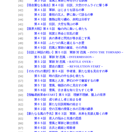
第３９話 雪風と軍師と時をかける妖精
[40]
【現在重なる過去】第４０話 伝説、大空のサムライに誓う事
[41]
第４１話 軍師、はじまりを語るの事
[42]
第４２話 最初の五人、夢に集いて語るの事
[43]
第４３話 微熱は取り纏め、炎蛇は分析す
[44]
第４４話 伝説、大空を飛ぶの事
[45]
【限界大戦】第４５話 輪の内に集いし者たち
[46]
第４６話 祝賀と再会と狂乱の宴
[47]
第４７話 炎の勇者と閃光が巻き起こす風
[48]
第４８話 ふたつの風と越えるべき壁
[49]
第４９話 烈風と軍師の邂逅、その序曲
[50]
【伝説と神話の戦い】第５０話 軍師 対 烈風 －INTO THE TORNADO－
[51]
第５１話 軍師 対 烈風 －INTERMISSION－
[52]
第５２話 軍師 対 烈風 －BATTLE OVER－
[53]
第５３話 歴史の重圧 －REVOLUTION START－
[54]
【それぞれの選択】第５４話 学者達、新たな道を見出すの事
[55]
第５５話 時の流れの中を歩む者たち
[56]
第５６話 雪風と人形、夢幻の中で邂逅するの事
[57]
第５７話 雪風、物語の外に見出すの事
[58]
第５８話 雪風、古き道を知り立ちすくむ事
[59]
【指輪易姓革命START】第５９話 理解不理解、盤上の世界
[60]
第６０話 成り終えし者と始まる者
[61]
第６１話 新たな伝説枢軸の始まり
[62]
第６２話 空の王権の滑落と水の王権の継承
[63]
【新たなる風の予兆】第６３話 軍師、未来を見据え動くの事
[64]
第６４話 若人の悩みと先達の思惑
[65]
第６５話 雪風と軍師と騎士団長
[66]
第６６話 古兵と鏡姫と暗殺者
[67]