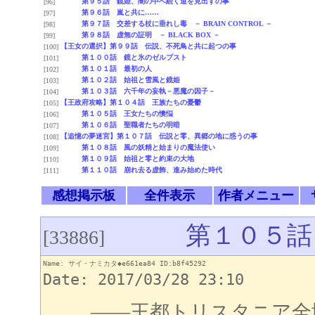
第９５話 鏡姫、闇の中へ続く道を見出すの事
[96]
第９６話 嵐と共に……
[97]
第９７話 交差する杖に垂れし毒 － BRAIN CONTROL －
[98]
第９８話 虚無の証明 － BLACK BOX －
[99]
【王女の選択】第９９話 伝説、不死鳥と共に起つの事
[100]
第１００話 鏡と氷のゼルプスト
[101]
第１０１話 最初の人
[102]
第１０２話 始祖と雪風と鏡姫
[103]
第１０３話 六千年の妄執－悪魔の因子－
[104]
【王政府攻略】第１０４話 王族たちの憂鬱
[105]
第１０５話 王女たちの懊悩
[106]
第１０６話 聖職者たちの明暗
[107]
【追憶の夢迷宮】第１０７話 伝説と零、異郷の地に惑うの事
[108]
第１０８話 風の妖精と始まりの魔法使い
[109]
第１０９話 始祖と零と約束の大地
[110]
第１１０話 崩れ去る虚飾、進み始めた時代
[111]
感想掲示板
全件表示
作者メニュー
第１０５話 
[33886]
Name: サイ・ナミカタ◆e661ea84 ID:b8f45292
Date: 2017/03/28 23:10
――王都トリスタニア全