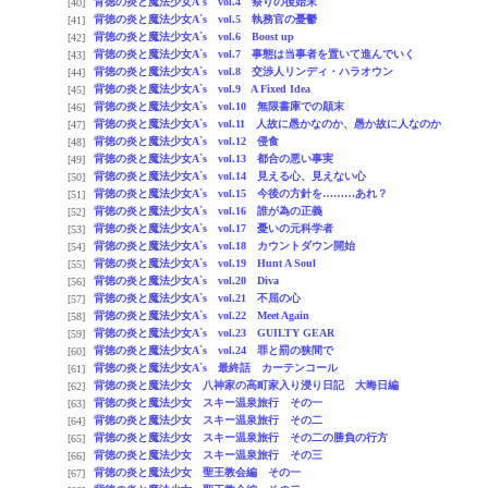
背徳の炎と魔法少女A`s vol.4 祭りの後始末
[40]
背徳の炎と魔法少女A`s vol.5 執務官の憂鬱
[41]
背徳の炎と魔法少女A`s vol.6 Boost up
[42]
背徳の炎と魔法少女A`s vol.7 事態は当事者を置いて進んでいく
[43]
背徳の炎と魔法少女A`s vol.8 交渉人リンディ・ハラオウン
[44]
背徳の炎と魔法少女A`s vol.9 A Fixed Idea
[45]
背徳の炎と魔法少女A`s vol.10 無限書庫での顛末
[46]
背徳の炎と魔法少女A`s vol.11 人故に愚かなのか、愚か故に人なのか
[47]
背徳の炎と魔法少女A`s vol.12 侵食
[48]
背徳の炎と魔法少女A`s vol.13 都合の悪い事実
[49]
背徳の炎と魔法少女A`s vol.14 見える心、見えない心
[50]
背徳の炎と魔法少女A`s vol.15 今後の方針を………あれ？
[51]
背徳の炎と魔法少女A`s vol.16 誰が為の正義
[52]
背徳の炎と魔法少女A`s vol.17 憂いの元科学者
[53]
背徳の炎と魔法少女A`s vol.18 カウントダウン開始
[54]
背徳の炎と魔法少女A`s vol.19 Hunt A Soul
[55]
背徳の炎と魔法少女A`s vol.20 Diva
[56]
背徳の炎と魔法少女A`s vol.21 不屈の心
[57]
背徳の炎と魔法少女A`s vol.22 Meet Again
[58]
背徳の炎と魔法少女A`s vol.23 GUILTY GEAR
[59]
背徳の炎と魔法少女A`s vol.24 罪と罰の狭間で
[60]
背徳の炎と魔法少女A`s 最終話 カーテンコール
[61]
背徳の炎と魔法少女 八神家の高町家入り浸り日記 大晦日編
[62]
背徳の炎と魔法少女 スキー温泉旅行 その一
[63]
背徳の炎と魔法少女 スキー温泉旅行 その二
[64]
背徳の炎と魔法少女 スキー温泉旅行 その二の勝負の行方
[65]
背徳の炎と魔法少女 スキー温泉旅行 その三
[66]
背徳の炎と魔法少女 聖王教会編 その一
[67]