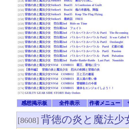
背徳の炎と魔法少女StrikerS Beat32 裏切りの末に
[154]
背徳の炎と魔法少女StrikerS Beat33 A Confession of Guilt
[155]
背徳の炎と魔法少女StrikerS Beat34 魂の本拠地、降臨
[156]
背徳の炎と魔法少女StrikerS Beat35 Keep The Flag Flying
[157]
背徳の炎と魔法少女StrikerS 最終話 FREE
[158]
背徳の炎と魔法少女 空白期2nd Ride on Time
[159]
背徳の炎と魔法少女 空白期2nd フェイト
[160]
背徳の炎と魔法少女 空白期2nd バトル×バトル×バトル Part1 The Re-coming
[161]
背徳の炎と魔法少女 空白期2nd バトル×バトル×バトル Part2 It was Called Vic
[162]
背徳の炎と魔法少女 空白期2nd バトル×バトル×バトル Part3 Onslaught
[163]
背徳の炎と魔法少女 空白期2nd バトル×バトル×バトル Part4 幻影の焔
[164]
背徳の炎と魔法少女 空白期2nd バトル×バトル×バトル Part5 Passion
[165]
背徳の炎と魔法少女 空白期2nd バトル×バトル×バトル Part6 Pulsation
[166]
背徳の炎と魔法少女 空白期2nd Battle×Battle×Battle Last Part Noontide
[167]
背徳の炎と魔法少女ViVid COMBO1 覇王、窮地に立つ
[168]
【番外編】 背徳の炎と魔法少女 烈火の剣精と背徳の炎
[169]
背徳の炎と魔法少女ViVid COMBO2 王と王の邂逅
[170]
背徳の炎と魔法少女ViVid COMBO3 若人達の青い春
[171]
背徳の炎と魔法少女ViVid COMBO4 雷槍騎士の今後
[172]
背徳の炎と魔法少女ViVid COMBO5 連休をエンジョイしよう！！
[174]
[175]
GUILTY GEAR SIDE STORY Holy Orders
感想掲示板
全件表示
作者メニュー
背徳の炎と魔法少女Stri
[8608]