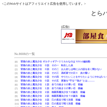
<このWebサイトはアフィリエイト広告を使用しています。>
とらハ
[広告]
No.8608の一覧
背徳の炎と魔法少女 ギルティギア×リリカルなのは ViViｄ編始動
[0]
背徳の炎と魔法少女 ０話 その一 転生した炎
[1]
背徳の炎と魔法少女 ０話 その二 お人好しは時に人の話を全く聞かない
[2]
背徳の炎と魔法少女 ０話 その三 高町家での日々 炎の誓い
[3]
背徳の炎と魔法少女 ０話 その四 やりたいことをやりたいようにやればいい
[4]
背徳の炎と魔法少女 ０話 その五 家族を”守る””強さ”とは………
[5]
背徳の炎と魔法少女 １話 全ての始まりの青い石 前編
[6]
背徳の炎と魔法少女 １話 全ての始まりの青い石 後編
[7]
背徳の炎と魔法少女 ２話 格闘系魔法少女？の誕生 前編
[8]
背徳の炎と魔法少女 ２話 格闘系魔法少女？の誕生 後編
[9]
背徳の炎と魔法少女 ３話 己の意志で戦う決意 前編
[10]
背徳の炎と魔法少女 ３話 己の意志で戦う決意 後編
[11]