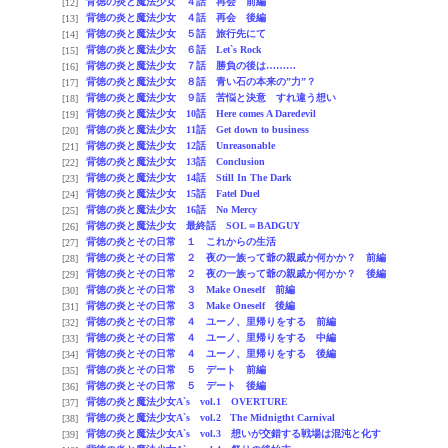
背徳の炎と魔法少女 ４話 再会 前編
[12]
背徳の炎と魔法少女 ４話 再会 後編
[13]
背徳の炎と魔法少女 ５話 旅行先にて
[14]
背徳の炎と魔法少女 ６話 Let`s Rock
[15]
背徳の炎と魔法少女 ７話 勝負の後は………
[16]
背徳の炎と魔法少女 ８話 青い石の本来の”力”？
[17]
背徳の炎と魔法少女 ９話 苦悩と決意 すれ違う想い
[18]
背徳の炎と魔法少女 10話 Here comes A Daredevil
[19]
背徳の炎と魔法少女 11話 Get down to business
[20]
背徳の炎と魔法少女 12話 Unreasonable
[21]
背徳の炎と魔法少女 13話 Conclusion
[22]
背徳の炎と魔法少女 14話 Still In The Dark
[23]
背徳の炎と魔法少女 15話 Fatel Duel
[24]
背徳の炎と魔法少女 16話 No Mercy
[25]
背徳の炎と魔法少女 最終話 SOL＝BADGUY
[26]
背徳の炎とその日常 １ これからの生活
[27]
背徳の炎とその日常 ２ 夜の一族って爺の親戚か何かか？ 前編
[28]
背徳の炎とその日常 ２ 夜の一族って爺の親戚か何かか？ 後編
[29]
背徳の炎とその日常 ３ Make Oneself 前編
[30]
背徳の炎とその日常 ３ Make Oneself 後編
[31]
背徳の炎とその日常 ４ ユーノ、里帰りをする 前編
[32]
背徳の炎とその日常 ４ ユーノ、里帰りをする 中編
[33]
背徳の炎とその日常 ４ ユーノ、里帰りをする 後編
[34]
背徳の炎とその日常 ５ デート 前編
[35]
背徳の炎とその日常 ５ デート 後編
[36]
背徳の炎と魔法少女A`s vol.1 OVERTURE
[37]
背徳の炎と魔法少女A`s vol.2 The Midnigtht Carnival
[38]
背徳の炎と魔法少女A`s vol.3 想いが交錯する戦場は混沌と化す
[39]