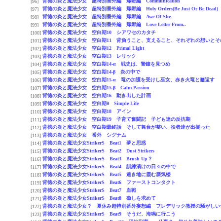
背徳の炎と魔法少女 超特別番外編 帰郷編 Communication
[96]
背徳の炎と魔法少女 超特別番外編 帰郷編 Holy Orders(Be Just Or Be Dead)
[97]
背徳の炎と魔法少女 超特別番外編 帰郷編 Awe Of She
[98]
背徳の炎と魔法少女 超特別番外編 帰郷編 Love Letter From..
[99]
背徳の炎と魔法少女 空白期10 シアワセのカタチ
[100]
背徳の炎と魔法少女 空白期11 背負うこと、支えること、それぞれの想いとそ
[101]
背徳の炎と魔法少女 空白期12 Primal Light
[102]
背徳の炎と魔法少女 空白期13 レリック
[103]
背徳の炎と魔法少女 空白期14-α 戦史は、警鐘を見つめ
[104]
背徳の炎と魔法少女 空白期14-β 炎の中で
[105]
背徳の炎と魔法少女 空白期15-α 竜の加護を受けし巫女、赤き火竜と邂逅す
[106]
背徳の炎と魔法少女 空白期15-β Calm Passion
[107]
背徳の炎と魔法少女 空白期16 動き出した計画
[108]
背徳の炎と魔法少女 空白期θ Simple Life
[109]
背徳の炎と魔法少女 空白期18 アイン
[110]
背徳の炎と魔法少女 空白期19 子育て奮闘記 子ども達の反抗期
[111]
背徳の炎と魔法少女 空白期最終話 そして舞台が整い、役者達が出揃った
[112]
背徳の炎と魔法少女 番外 シグナム
[113]
背徳の炎と魔法少女StrikerS Beat1 夢と思惑
[114]
背徳の炎と魔法少女StrikerS Beat2 Dust Strikers
[115]
背徳の炎と魔法少女StrikerS Beat3 Brush Up？
[116]
背徳の炎と魔法少女StrikerS Beat4 訓練漬けの日々の中で
[117]
背徳の炎と魔法少女StrikerS Beat5 遠き地に霞む蜃気楼
[118]
背徳の炎と魔法少女StrikerS Beat6 ファーストコンタクト
[119]
背徳の炎と魔法少女StrikerS Beat7 血戦
[120]
背徳の炎と魔法少女StrikerS Beat8 癒しを求めて
[121]
背徳の炎と魔法少女？ 夏休み超特別番外妄想編 フレデリック教授の騒がしい一
[122]
背徳の炎と魔法少女StrikerS Beat9 そうだ、海鳴に行こう
[123]