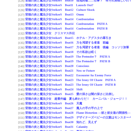
背徳の炎と魔法少女StrikerS Beat10 現地到着……仕事？ 何それ美味しいの
[124]
背徳の炎と魔法少女StrikerS Beat11 Launch Out?
[125]
背徳の炎と魔法少女StrikerS Beat12 Culture Shock
[126]
背徳の炎と魔法少女StrikerS Beat13 Omen
[127]
背徳の炎と魔法少女StrikerS Beat14 Confrontation
[129]
背徳の炎と魔法少女StrikerS Beat14 Confrontation PATH A
[130]
背徳の炎と魔法少女StrikerS Beat14 Confrontation PATH B
[131]
背徳の炎と魔法少女 クリスマス外伝
[132]
背徳の炎と魔法少女StrikerS Beat15 ホテル・アグスタの幕引き
[133]
背徳の炎と魔法少女StrikerS Beat16 力を渇望する者達 前編
[135]
背徳の炎と魔法少女StrikerS Beat17 力を渇望する者達 後編 コッソリ加筆
[136]
背徳の炎と魔法少女StrikerS Beat18 その私欲は眩く
[137]
背徳の炎と魔法少女StrikerS Beat19 The Pretender？ PATH A
[138]
背徳の炎と魔法少女StrikerS Beat19 The Pretender？ PATH B
[139]
背徳の炎と魔法少女StrikerS Beat20 Conscious
[140]
背徳の炎と魔法少女StrikerS Beat21 Now or Future
[141]
背徳の炎と魔法少女StrikerS Beat22 Encounter An Enemy Force
[142]
背徳の炎と魔法少女StrikerS Beat23 The Irony Of Chaste PATH A
[143]
背徳の炎と魔法少女StrikerS Beat23 The Irony Of Chaste PATH B
[144]
背徳の炎と魔法少女StrikerS Beat24 Shift
[145]
背徳の炎と魔法少女StrikerS Beat25 愛の深さは闇の深さに比例し
[146]
背徳の炎と魔法少女 超番外編 夏も終わりだ！ カーニバル・ジョージ！！
[147]
背徳の炎と魔法少女StrikerS Beat26 天魔
[148]
背徳の炎と魔法少女StrikerS Beat27 魔人の手の平の上で
[149]
背徳の炎と魔法少女StrikerS Beat28 Flame Distortion ―彼と彼女達の関係性―
[150]
背徳の炎と魔法少女StrikerS Beat29 デザイナーズベビーの父親はモンスタ
[151]
背徳の炎と魔法少女StrikerS Beat30 知れど、見えず
[152]
背徳の炎と魔法少女StrikerS Beat31 Calamity
[153]