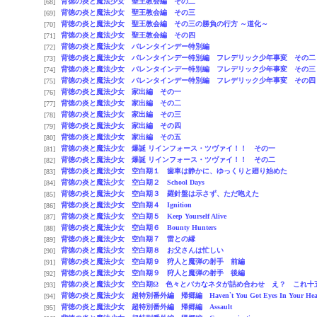
背徳の炎と魔法少女 聖王教会編 その二
[68]
背徳の炎と魔法少女 聖王教会編 その三
[69]
背徳の炎と魔法少女 聖王教会編 その三の勝負の行方 ～道化～
[70]
背徳の炎と魔法少女 聖王教会編 その四
[71]
背徳の炎と魔法少女 バレンタインデー特別編
[72]
背徳の炎と魔法少女 バレンタインデー特別編 フレデリック少年事変 その二
[73]
背徳の炎と魔法少女 バレンタインデー特別編 フレデリック少年事変 その三
[74]
背徳の炎と魔法少女 バレンタインデー特別編 フレデリック少年事変 その四
[75]
背徳の炎と魔法少女 家出編 その一
[76]
背徳の炎と魔法少女 家出編 その二
[77]
背徳の炎と魔法少女 家出編 その三
[78]
背徳の炎と魔法少女 家出編 その四
[79]
背徳の炎と魔法少女 家出編 その五
[80]
背徳の炎と魔法少女 爆誕 リインフォース・ツヴァイ！！ その一
[81]
背徳の炎と魔法少女 爆誕 リインフォース・ツヴァイ！！ その二
[82]
背徳の炎と魔法少女 空白期１ 歯車は静かに、ゆっくりと廻り始めた
[83]
背徳の炎と魔法少女 空白期２ School Days
[84]
背徳の炎と魔法少女 空白期３ 羅針盤は示さず、ただ咆えた
[85]
背徳の炎と魔法少女 空白期４ Ignition
[86]
背徳の炎と魔法少女 空白期５ Keep Yourself Alive
[87]
背徳の炎と魔法少女 空白期６ Bounty Hunters
[88]
背徳の炎と魔法少女 空白期７ 雷との縁
[89]
背徳の炎と魔法少女 空白期８ お父さんは忙しい
[90]
背徳の炎と魔法少女 空白期９ 狩人と魔弾の射手 前編
[91]
背徳の炎と魔法少女 空白期９ 狩人と魔弾の射手 後編
[92]
背徳の炎と魔法少女 空白期Ω 色々とバカなネタが詰め合わせ え？ これ十
[93]
背徳の炎と魔法少女 超特別番外編 帰郷編 Haven`t You Got Eyes In Your Hea
[94]
背徳の炎と魔法少女 超特別番外編 帰郷編 Assault
[95]