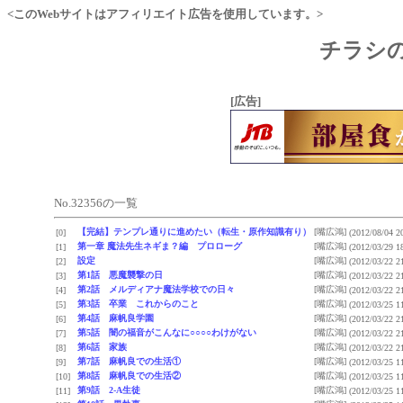
<このWebサイトはアフィリエイト広告を使用しています。>
チラシの
[広告]
No.32356の一覧
【完結】テンプレ通りに進めたい（転生・原作知識有り）
[嘴広鴻]
[0]
(2012/08/04 2
第一章 魔法先生ネギま？編 プロローグ
[嘴広鴻]
[1]
(2012/03/29 1
設定
[嘴広鴻]
[2]
(2012/03/22 2
第1話 悪魔襲撃の日
[嘴広鴻]
[3]
(2012/03/22 2
第2話 メルディアナ魔法学校での日々
[嘴広鴻]
[4]
(2012/03/22 2
第3話 卒業 これからのこと
[嘴広鴻]
[5]
(2012/03/25 1
第4話 麻帆良学園
[嘴広鴻]
[6]
(2012/03/22 2
第5話 闇の福音がこんなに○○○○わけがない
[嘴広鴻]
[7]
(2012/03/22 2
第6話 家族
[嘴広鴻]
[8]
(2012/03/22 2
第7話 麻帆良での生活①
[嘴広鴻]
[9]
(2012/03/25 1
第8話 麻帆良での生活②
[嘴広鴻]
[10]
(2012/03/25 1
第9話 2-A生徒
[嘴広鴻]
[11]
(2012/03/25 1