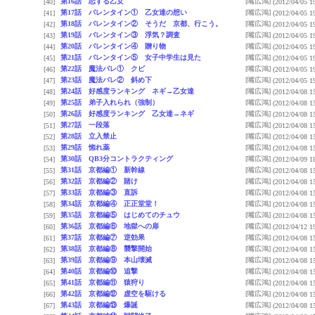
第16話 恋する乙女
[嘴広鴻]
[40]
(2012/04/05 1
第17話 バレンタイン① 乙女達の想い
[嘴広鴻]
[41]
(2012/04/05 1
第18話 バレンタイン② そうだ 京都、行こう。
[嘴広鴻]
[42]
(2012/04/05 1
第19話 バレンタイン③ 浮気？調査
[嘴広鴻]
[43]
(2012/04/05 1
第20話 バレンタイン④ 贈り物
[嘴広鴻]
[44]
(2012/04/05 1
第21話 バレンタイン⑤ 女子中学生は見た
[嘴広鴻]
[45]
(2012/04/05 1
第22話 魔法バレ① クビ
[嘴広鴻]
[46]
(2012/04/05 1
第23話 魔法バレ② 斜め下
[嘴広鴻]
[47]
(2012/04/05 1
第24話 好感度ランキング ネギ→乙女達
[嘴広鴻]
[48]
(2012/04/08 1
第25話 弟子入れられ（強制）
[嘴広鴻]
[49]
(2012/04/08 1
第26話 好感度ランキング 乙女達→ネギ
[嘴広鴻]
[50]
(2012/04/08 1
第27話 一段落
[嘴広鴻]
[51]
(2012/04/08 1
第28話 立入禁止
[嘴広鴻]
[52]
(2012/04/08 1
第29話 惚れ薬
[嘴広鴻]
[53]
(2012/04/08 1
第30話 QB3分コントラクティング
[嘴広鴻]
[54]
(2012/04/09 1
第31話 京都編① 新幹線
[嘴広鴻]
[55]
(2012/04/08 1
第32話 京都編② 賭け
[嘴広鴻]
[56]
(2012/04/08 1
第33話 京都編③ 直訴
[嘴広鴻]
[57]
(2012/04/08 1
第34話 京都編④ 正正堂堂！
[嘴広鴻]
[58]
(2012/04/08 1
第35話 京都編⑤ はじめてのチュウ
[嘴広鴻]
[59]
(2012/04/08 1
第36話 京都編⑥ 地獄への扉
[嘴広鴻]
[60]
(2012/04/12 1
第37話 京都編⑦ 逆効果
[嘴広鴻]
[61]
(2012/04/08 1
第38話 京都編⑧ 襲撃開始
[嘴広鴻]
[62]
(2012/04/08 1
第39話 京都編⑨ 本山壊滅
[嘴広鴻]
[63]
(2012/04/08 1
第40話 京都編⑩ 追撃
[嘴広鴻]
[64]
(2012/04/08 1
第41話 京都編⑪ 猿狩り
[嘴広鴻]
[65]
(2012/04/08 1
第42話 京都編⑫ 虚空を駆ける
[嘴広鴻]
[66]
(2012/04/08 1
第43話 京都編⑬ 爆誕
[嘴広鴻]
[67]
(2012/04/08 1