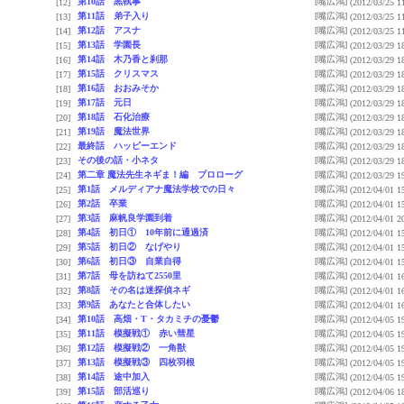
第10話 黒執事
[嘴広鴻]
[12]
(2012/03/25 1
第11話 弟子入り
[嘴広鴻]
[13]
(2012/03/25 1
第12話 アスナ
[嘴広鴻]
[14]
(2012/03/25 1
第13話 学園長
[嘴広鴻]
[15]
(2012/03/29 1
第14話 木乃香と刹那
[嘴広鴻]
[16]
(2012/03/29 1
第15話 クリスマス
[嘴広鴻]
[17]
(2012/03/29 1
第16話 おおみそか
[嘴広鴻]
[18]
(2012/03/29 1
第17話 元日
[嘴広鴻]
[19]
(2012/03/29 1
第18話 石化治療
[嘴広鴻]
[20]
(2012/03/29 1
第19話 魔法世界
[嘴広鴻]
[21]
(2012/03/29 1
最終話 ハッピーエンド
[嘴広鴻]
[22]
(2012/03/29 1
その後の話・小ネタ
[嘴広鴻]
[23]
(2012/03/29 1
第二章 魔法先生ネギま！編 プロローグ
[嘴広鴻]
[24]
(2012/03/29 1
第1話 メルディアナ魔法学校での日々
[嘴広鴻]
[25]
(2012/04/01 1
第2話 卒業
[嘴広鴻]
[26]
(2012/04/01 1
第3話 麻帆良学園到着
[嘴広鴻]
[27]
(2012/04/01 2
第4話 初日① 10年前に通過済
[嘴広鴻]
[28]
(2012/04/01 1
第5話 初日② なげやり
[嘴広鴻]
[29]
(2012/04/01 1
第6話 初日③ 自業自得
[嘴広鴻]
[30]
(2012/04/01 1
第7話 母を訪ねて2550里
[嘴広鴻]
[31]
(2012/04/01 1
第8話 その名は迷探偵ネギ
[嘴広鴻]
[32]
(2012/04/01 1
第9話 あなたと合体したい
[嘴広鴻]
[33]
(2012/04/01 1
第10話 高畑・T・タカミチの憂鬱
[嘴広鴻]
[34]
(2012/04/05 1
第11話 模擬戦① 赤い彗星
[嘴広鴻]
[35]
(2012/04/05 1
第12話 模擬戦② 一角獣
[嘴広鴻]
[36]
(2012/04/05 1
第13話 模擬戦③ 四枚羽根
[嘴広鴻]
[37]
(2012/04/05 1
第14話 途中加入
[嘴広鴻]
[38]
(2012/04/05 1
第15話 部活巡り
[嘴広鴻]
[39]
(2012/04/06 1