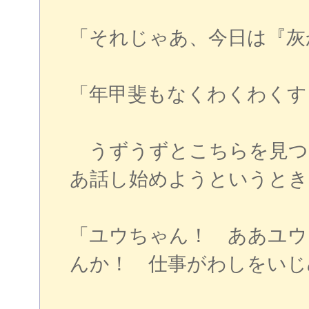
「それじゃあ、今日は『灰
「年甲斐もなくわくわくす
うずうずとこちらを見つ
あ話し始めようというとき
「ユウちゃん！ ああユウ
んか！ 仕事がわしをいじ