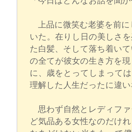
「今日はどんなお話を聞か
上品に微笑む老婆を前に
いた。在りし日の美しさを
た白髪、そして落ち着いて
の全てが彼女の生き方を現
に、歳をとってしまっては
理解した人生だったに違い
思わず自然とレディファ
ど気品ある女性なのだけれ