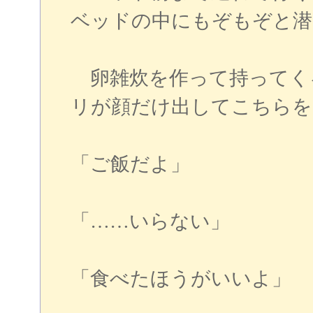
ベッドの中にもぞもぞと潜
卵雑炊を作って持ってく
リが顔だけ出してこちらを
「ご飯だよ」
「……いらない」
「食べたほうがいいよ」