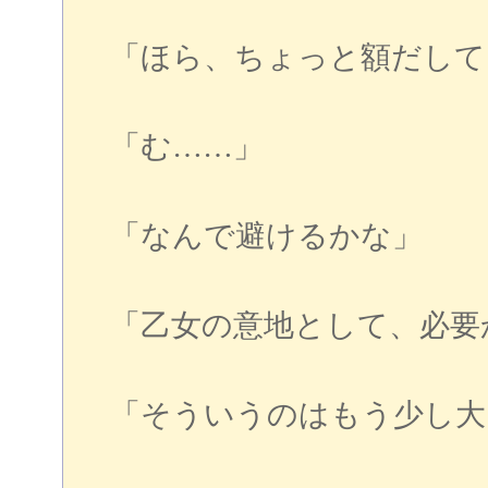
「ほら、ちょっと額だして
「む……」
「なんで避けるかな」
「乙女の意地として、必要
「そういうのはもう少し大