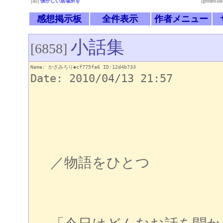
懐かしい居場所を
[gezami鶏
[40]
感想掲示板
全件表示
作者メニュー
小話集
[6858]
Name: かざみろり◆cf775fa6 ID:12d4b733
Date: 2010/04/13 21:57
／物語をひとつ