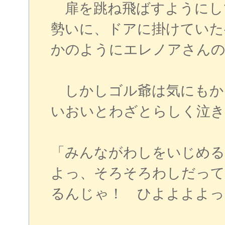
扉を跳ね飛ばすようにし
勢いに、ドアに掛けていた
かのようにエレノアさんの
しかしゴル爺は気にもか
いおいとわざとらしく泣き
「みんながわしをいじめる
よっ、そろそろわしだって
るんじゃ！ ひよよよよっ