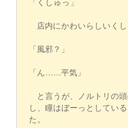
「くしゅっ」
店内にかわいらしいくし
「風邪？」
「ん……平気」
と言うが、ノルトリの頭
し、瞳はぼーっとしている
た。