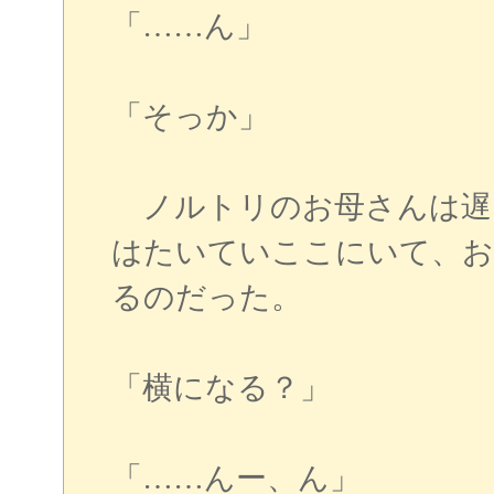
「……ん」
「そっか」
ノルトリのお母さんは遅
はたいていここにいて、お
るのだった。
「横になる？」
「……んー、ん」