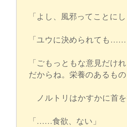
「よし、風邪ってことにし
「ユウに決められても……
「ごもっともな意見だけれ
だからね。栄養のあるもの
ノルトリはかすかに首を
「……食欲、ない」