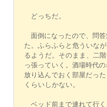
どっちだ。
面倒になったので、問答
た。ふらふらと危ういなが
るようだ。そのまま、二階
っ張っていく。酒場時代の
放り込んでおく部屋だった
くらいしかない。
ベッド前まで連れて行く