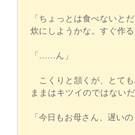
「ちょっとは食べないとだ
炊にしようかな。すぐ作る
「……ん」
こくりと頷くが、とても
ままはキツイのではないだ
「今日もお母さん、遅いの