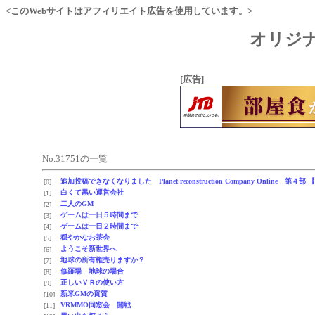
<このWebサイトはアフィリエイト広告を使用しています。>
オリジナ
[広告]
No.31751の一覧
追加投稿できなくなりました Planet reconstruction Company Onlin
[0]
白くて黒い運営会社
[1]
二人のGM
[2]
ゲームは一日５時間まで
[3]
ゲームは一日２時間まで
[4]
穏やかなお茶会
[5]
ようこそ新世界へ
[6]
地球の所有権売りますか？
[7]
修羅場 地球の場合
[8]
正しいＶＲの使い方
[9]
新米GMの資質
[10]
VRMMO同窓会 開戦
[11]