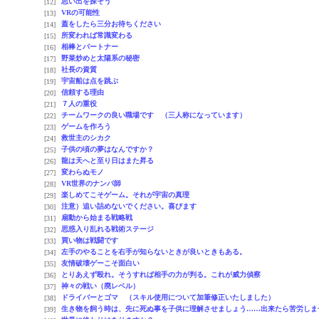
思い出を探そう
[12]
VRの可能性
[13]
蓋をしたら三分お待ちください
[14]
所変われば常識変わる
[15]
相棒とパートナー
[16]
野菜炒めと太陽系の秘密
[17]
社長の資質
[18]
宇宙船は点を跳ぶ
[19]
信頼する理由
[20]
７人の重役
[21]
チームワークの良い職場です （三人称になっています）
[22]
ゲームを作ろう
[23]
救世主のシカク
[24]
子供の頃の夢はなんですか？
[25]
龍は天へと至り日はまた昇る
[26]
変わらぬモノ
[27]
VR世界のナンパ師
[28]
楽しめてこそゲーム。それが宇宙の真理
[29]
注意）追い詰めないでください。喜びます
[30]
扇動から始まる戦略戦
[31]
思惑入り乱れる戦術ステージ
[32]
買い物は戦闘です
[33]
左手のやることを右手が知らないときが良いときもある。
[34]
友情破壊ゲーこそ面白い
[35]
とりあえず殴れ。そうすれば相手の力が判る。これが威力偵察
[36]
神々の戦い（廃レベル）
[37]
ドライバーとゴマ （スキル使用について加筆修正いたしました）
[38]
生き物を飼う時は、先に死ぬ事を子供に理解させましょう……出来たら苦労しま
[39]