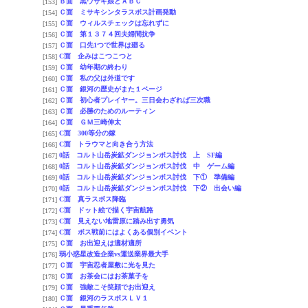
Ｂ面 黒ウサギ娘とＡＢＣ
[153]
Ｃ面 ミサキシンタラスボス計画発動
[154]
Ｃ面 ウィルスチェックは忘れずに
[155]
Ｃ面 第１３７４回夫婦間抗争
[156]
Ｃ面 口先1つで世界は廻る
[157]
C面 企みはこつこつと
[158]
Ｃ面 幼年期の終わり
[159]
Ｃ面 私の父は外道です
[160]
Ｃ面 銀河の歴史がまた１ページ
[161]
Ｃ面 初心者プレイヤー。三日会わざれば三次職
[162]
Ｃ面 必勝のためのルーティン
[163]
Ｃ面 ＧＭ三崎伸太
[164]
C面 300等分の嫁
[165]
C面 トラウマと向き合う方法
[166]
0話 コルト山岳炭鉱ダンジョンボス討伐 上 SF編
[167]
0話 コルト山岳炭鉱ダンジョンボス討伐 中 ゲーム編
[168]
0話 コルト山岳炭鉱ダンジョンボス討伐 下① 準備編
[169]
0話 コルト山岳炭鉱ダンジョンボス討伐 下② 出会い編
[170]
C面 真ラスボス降臨
[171]
C面 ドット絵で描く宇宙航路
[172]
C面 見えない地雷原に踏み出す勇気
[173]
C面 ボス戦前にはよくある個別イベント
[174]
Ｃ面 お出迎えは適材適所
[175]
弱小惑星改造企業vs運送業界最大手
[176]
Ｃ面 宇宙忍者屋敷に光を見た
[177]
Ｃ面 お茶会にはお茶菓子を
[178]
Ｃ面 強敵こそ笑顔でお出迎え
[179]
Ｃ面 銀河のラスボスＬＶ１
[180]