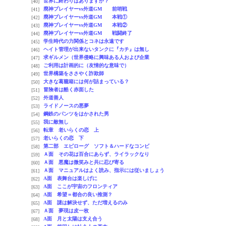
世界に終わりはありますか？
[40]
廃神プレイヤーvs外道GM 前哨戦
[41]
廃神プレイヤーvs外道GM 本戦①
[42]
廃神プレイヤーvs外道GM 本戦②
[43]
廃神プレイヤーvs外道GM 戦闘終了
[44]
学生時代の力関係とコネは永遠です
[45]
ヘイト管理が出来ないタンクに『カチ』は無し
[46]
求ギルメン（世界侵略に興味ある人および企業
[47]
ご利用は計画的に（友情的な意味で）
[48]
世界構築をささやく詐欺師
[49]
大きな葛籠箱には何が詰まっている？
[50]
冒険者は酷く赤面した
[51]
外道善人
[52]
ライドノースの悪夢
[53]
鋼鉄のパンツをはかされた男
[54]
我に敵無し
[55]
転章 老いらくの恋 上
[56]
老いらくの恋 下
[57]
第二部 エピローグ ソフト＆ハードなコンビ
[58]
Ａ面 その花は百合にあらず、ライラックなり
[59]
Ａ面 悪魔は微笑みと共に忍び寄る
[60]
Ａ面 マニュアルはよく読み、指示には従いましょう
[61]
A面 表舞台は楽しげに
[62]
A面 ここが宇宙のフロンティア
[63]
A面 希望＝都合の良い推測？
[64]
A面 謎は解決せず、ただ増えるのみ
[65]
Ａ面 夢現は皮一枚
[67]
A面 月と太陽は支え合う
[68]