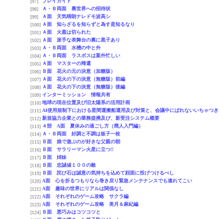
プレイガイド
[97]
Ａ・Ｂ両面 裏世界への招待状
[98]
Ａ面 天気晴朗ナレドモ波高シ
[99]
Ａ面 知らざるを知らずと為す是知るなり
[100]
Ａ面 火蓋は切られた
[101]
Ａ面 派手な表舞台の裏に黒子あり
[102]
Ａ・Ｂ両面 水槽の中と外
[103]
Ａ・Ｂ両面 ラスボスは案外忙しい
[104]
Ａ面 マスターの帰還
[105]
Ｂ面 花火の元の決意（加糖版）
[106]
Ａ面 花火の下の決意（無糖版）前編
[107]
Ａ面 花火の下の決意（無糖版）後編
[108]
インターミッション 情報共有
[109]
地球の現在位置及び旧太陽系の活用計画
[110]
AI使用規制下における星間運搬船運用及び対策と、会議中にばれないいちゃつき
[111]
新規協力企業との業務提携及び、新受注システム概要
[112]
４部 A面 夏休みの過ごし方（廃人入門編）
[113]
Ａ・Ｂ両面 好調と不調は板子一枚
[114]
Ｂ面 娘で遊ぶのが好きな父親の朝
[115]
Ｂ面 サラリーマン火星に立つ!!
[116]
Ｂ面 姉妹
[117]
Ｂ面 忠誠値１００の敵
[118]
Ｂ面 詫び石は誠意の気持ちを込めて顔面に投げつけるべし
[119]
A面 心を折るつもりなら巻き戻り緊急メンテナンスでも連れてこい
[120]
A面 趣味の世界にリアルは関係なし
[121]
A面 それぞれのゲーム攻略 サクラ編
[122]
A面 それぞれのゲーム攻略 美月＆麻紀編
[123]
Ｂ面 悪巧みはコツコツと
[124]