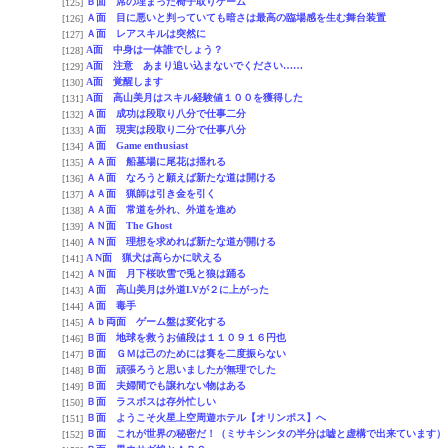
Ｂ面 席の埋まった椅子取りゲーム
[125]
Ａ面 目に悪いと判っていても暗さは最高の臨場感を生む舞台装置
[126]
Ａ面 レアスキルは突然に
[127]
A面 中身は一体誰でしょう？
[128]
A面 注意 あまり追い込まないでください……
[129]
A面 覚醒します
[130]
A面 高山美月はスキル経験値１００を獲得した
[131]
Ａ面 成功は段取り八分で仕事二分
[132]
Ａ面 現実は段取り二分で仕事八分
[133]
Ａ面 Game enthusiast
[134]
ＡＡ面 船墓場に尾花は揺れる
[135]
ＡＡ面 なろうと願えば新たな道は開ける
[136]
ＡＡ面 猟師は引き金を引く
[137]
ＡＡ面 常道を外れ、外道を進め
[138]
ＡＮ面 The Ghost
[139]
ＡＮ面 理想を求めれば新たな道が開ける
[140]
A N面 猟犬は高らかに吠える
[141]
ＡＮ面 月下桜吹雪で兎と狼は踊る
[142]
Ａ面 高山美月は外道LVが２に上がった
[143]
Ａ面 毒手
[144]
Ａｂ両面 ゲーム盤は変化する
[145]
Ｂ面 地球を救うお値段は１１０９１６円也
[146]
Ｂ面 ＧＭは己のためには賽を二度振らない
[147]
Ｂ面 頑張ろうと思いましたが無理でした
[148]
Ｂ面 夫婦間でも譲れない物はある
[149]
Ｂ面 ラスボスは存外忙しい
[150]
Ｂ面 ようこそ火星上空周遊ホテル【オリンポス】へ
[151]
Ｂ面 これが世界の秘密だ！（ミサキシンタの半分は嘘と虚構で出来ています）
[152]