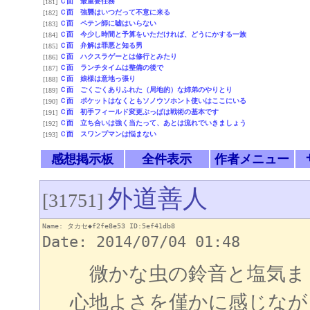
Ｃ面 最重要任務
[181]
Ｃ面 強襲はいつだって不意に来る
[182]
Ｃ面 ペテン師に嘘はいらない
[183]
Ｃ面 今少し時間と予算をいただければ、どうにかする一族
[184]
Ｃ面 弁解は罪悪と知る男
[185]
Ｃ面 ハクスラゲーとは修行とみたり
[186]
Ｃ面 ランチタイムは整備の後で
[187]
Ｃ面 娘様は意地っ張り
[188]
Ｃ面 ごくごくありふれた（局地的）な姉弟のやりとり
[189]
Ｃ面 ポケットはなくともソノウソホント使いはここにいる
[190]
Ｃ面 初手フィールド変更ぶっぱは戦術の基本です
[191]
Ｃ面 立ち合いは強く当たって、あとは流れでいきましょう
[192]
Ｃ面 スワンプマンは悩まない
[193]
感想掲示板
全件表示
作者メニュー
外道善人
[31751]
Name: タカセ◆f2fe8e53 ID:5ef41db8
Date: 2014/07/04 01:48
微かな虫の鈴音と塩気ま
心地よさを僅かに感じなが