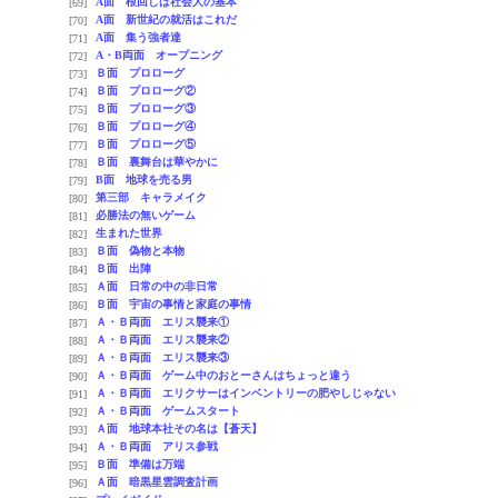
A面 根回しは社会人の基本
[69]
A面 新世紀の就活はこれだ
[70]
A面 集う強者達
[71]
A・B両面 オープニング
[72]
Ｂ面 プロローグ
[73]
Ｂ面 プロローグ②
[74]
Ｂ面 プロローグ③
[75]
Ｂ面 プロローグ④
[76]
Ｂ面 プロローグ⑤
[77]
Ｂ面 裏舞台は華やかに
[78]
B面 地球を売る男
[79]
第三部 キャラメイク
[80]
必勝法の無いゲーム
[81]
生まれた世界
[82]
Ｂ面 偽物と本物
[83]
Ｂ面 出陣
[84]
Ａ面 日常の中の非日常
[85]
Ｂ面 宇宙の事情と家庭の事情
[86]
Ａ・Ｂ両面 エリス襲来①
[87]
Ａ・Ｂ両面 エリス襲来②
[88]
Ａ・Ｂ両面 エリス襲来③
[89]
Ａ・Ｂ両面 ゲーム中のおとーさんはちょっと違う
[90]
Ａ・Ｂ両面 エリクサーはインベントリーの肥やしじゃない
[91]
Ａ・Ｂ両面 ゲームスタート
[92]
Ａ面 地球本社その名は【蒼天】
[93]
Ａ・Ｂ両面 アリス参戦
[94]
Ｂ面 準備は万端
[95]
Ａ面 暗黒星雲調査計画
[96]