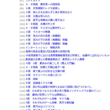
プレイガイド
[97]
Ａ・Ｂ両面 裏世界への招待状
[98]
Ａ面 天気晴朗ナレドモ波高シ
[99]
Ａ面 知らざるを知らずと為す是知るなり
[100]
Ａ面 火蓋は切られた
[101]
Ａ面 派手な表舞台の裏に黒子あり
[102]
Ａ・Ｂ両面 水槽の中と外
[103]
Ａ・Ｂ両面 ラスボスは案外忙しい
[104]
Ａ面 マスターの帰還
[105]
Ｂ面 花火の元の決意（加糖版）
[106]
Ａ面 花火の下の決意（無糖版）前編
[107]
Ａ面 花火の下の決意（無糖版）後編
[108]
インターミッション 情報共有
[109]
地球の現在位置及び旧太陽系の活用計画
[110]
AI使用規制下における星間運搬船運用及び対策と、会議中にばれないいちゃ
[111]
新規協力企業との業務提携及び、新受注システム概要
[112]
４部 A面 夏休みの過ごし方（廃人入門編）
[113]
Ａ・Ｂ両面 好調と不調は板子一枚
[114]
Ｂ面 娘で遊ぶのが好きな父親の朝
[115]
Ｂ面 サラリーマン火星に立つ!!
[116]
Ｂ面 姉妹
[117]
Ｂ面 忠誠値１００の敵
[118]
Ｂ面 詫び石は誠意の気持ちを込めて顔面に投げつけるべし
[119]
A面 心を折るつもりなら巻き戻り緊急メンテナンスでも連れてこい
[120]
A面 趣味の世界にリアルは関係なし
[121]
A面 それぞれのゲーム攻略 サクラ編
[122]
A面 それぞれのゲーム攻略 美月＆麻紀編
[123]
Ｂ面 悪巧みはコツコツと
[124]