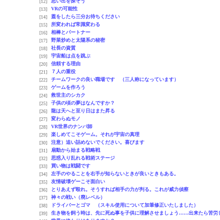
思い出を探そう
[12]
VRの可能性
[13]
蓋をしたら三分お待ちください
[14]
所変われば常識変わる
[15]
相棒とパートナー
[16]
野菜炒めと太陽系の秘密
[17]
社長の資質
[18]
宇宙船は点を跳ぶ
[19]
信頼する理由
[20]
７人の重役
[21]
チームワークの良い職場です （三人称になっています）
[22]
ゲームを作ろう
[23]
救世主のシカク
[24]
子供の頃の夢はなんですか？
[25]
龍は天へと至り日はまた昇る
[26]
変わらぬモノ
[27]
VR世界のナンパ師
[28]
楽しめてこそゲーム。それが宇宙の真理
[29]
注意）追い詰めないでください。喜びます
[30]
扇動から始まる戦略戦
[31]
思惑入り乱れる戦術ステージ
[32]
買い物は戦闘です
[33]
左手のやることを右手が知らないときが良いときもある。
[34]
友情破壊ゲーこそ面白い
[35]
とりあえず殴れ。そうすれば相手の力が判る。これが威力偵察
[36]
神々の戦い（廃レベル）
[37]
ドライバーとゴマ （スキル使用について加筆修正いたしました）
[38]
生き物を飼う時は、先に死ぬ事を子供に理解させましょう……出来たら苦労
[39]