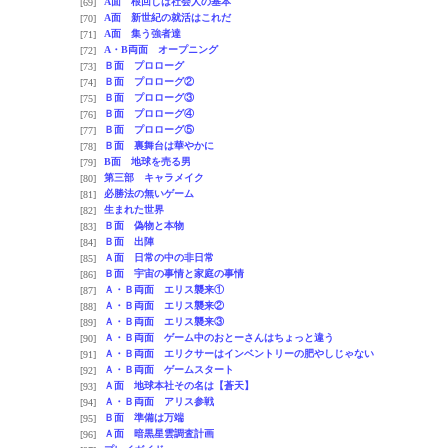
A面 根回しは社会人の基本
[69]
A面 新世紀の就活はこれだ
[70]
A面 集う強者達
[71]
A・B両面 オープニング
[72]
Ｂ面 プロローグ
[73]
Ｂ面 プロローグ②
[74]
Ｂ面 プロローグ③
[75]
Ｂ面 プロローグ④
[76]
Ｂ面 プロローグ⑤
[77]
Ｂ面 裏舞台は華やかに
[78]
B面 地球を売る男
[79]
第三部 キャラメイク
[80]
必勝法の無いゲーム
[81]
生まれた世界
[82]
Ｂ面 偽物と本物
[83]
Ｂ面 出陣
[84]
Ａ面 日常の中の非日常
[85]
Ｂ面 宇宙の事情と家庭の事情
[86]
Ａ・Ｂ両面 エリス襲来①
[87]
Ａ・Ｂ両面 エリス襲来②
[88]
Ａ・Ｂ両面 エリス襲来③
[89]
Ａ・Ｂ両面 ゲーム中のおとーさんはちょっと違う
[90]
Ａ・Ｂ両面 エリクサーはインベントリーの肥やしじゃない
[91]
Ａ・Ｂ両面 ゲームスタート
[92]
Ａ面 地球本社その名は【蒼天】
[93]
Ａ・Ｂ両面 アリス参戦
[94]
Ｂ面 準備は万端
[95]
Ａ面 暗黒星雲調査計画
[96]