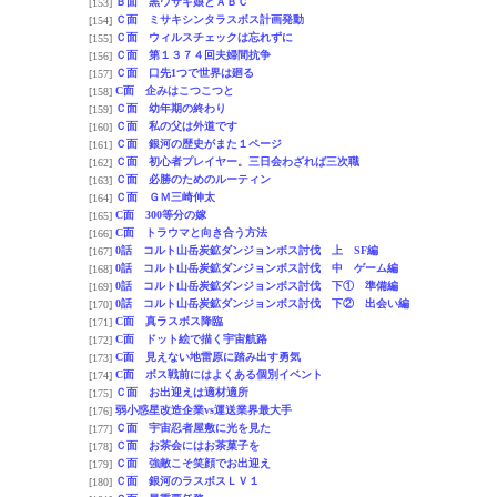
Ｂ面 黒ウサギ娘とＡＢＣ
[153]
Ｃ面 ミサキシンタラスボス計画発動
[154]
Ｃ面 ウィルスチェックは忘れずに
[155]
Ｃ面 第１３７４回夫婦間抗争
[156]
Ｃ面 口先1つで世界は廻る
[157]
C面 企みはこつこつと
[158]
Ｃ面 幼年期の終わり
[159]
Ｃ面 私の父は外道です
[160]
Ｃ面 銀河の歴史がまた１ページ
[161]
Ｃ面 初心者プレイヤー。三日会わざれば三次職
[162]
Ｃ面 必勝のためのルーティン
[163]
Ｃ面 ＧＭ三崎伸太
[164]
C面 300等分の嫁
[165]
C面 トラウマと向き合う方法
[166]
0話 コルト山岳炭鉱ダンジョンボス討伐 上 SF編
[167]
0話 コルト山岳炭鉱ダンジョンボス討伐 中 ゲーム編
[168]
0話 コルト山岳炭鉱ダンジョンボス討伐 下① 準備編
[169]
0話 コルト山岳炭鉱ダンジョンボス討伐 下② 出会い編
[170]
C面 真ラスボス降臨
[171]
C面 ドット絵で描く宇宙航路
[172]
C面 見えない地雷原に踏み出す勇気
[173]
C面 ボス戦前にはよくある個別イベント
[174]
Ｃ面 お出迎えは適材適所
[175]
弱小惑星改造企業vs運送業界最大手
[176]
Ｃ面 宇宙忍者屋敷に光を見た
[177]
Ｃ面 お茶会にはお茶菓子を
[178]
Ｃ面 強敵こそ笑顔でお出迎え
[179]
Ｃ面 銀河のラスボスＬＶ１
[180]