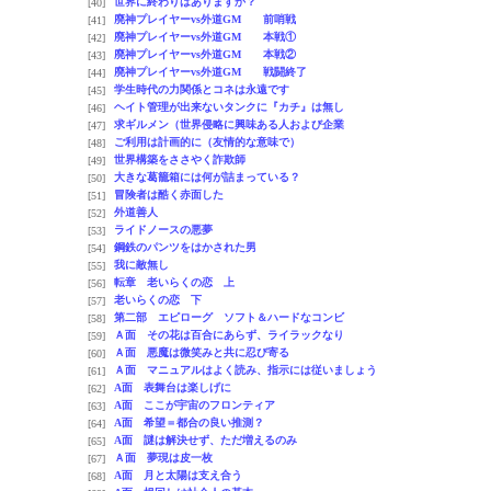
世界に終わりはありますか？
[40]
廃神プレイヤーvs外道GM 前哨戦
[41]
廃神プレイヤーvs外道GM 本戦①
[42]
廃神プレイヤーvs外道GM 本戦②
[43]
廃神プレイヤーvs外道GM 戦闘終了
[44]
学生時代の力関係とコネは永遠です
[45]
ヘイト管理が出来ないタンクに『カチ』は無し
[46]
求ギルメン（世界侵略に興味ある人および企業
[47]
ご利用は計画的に（友情的な意味で）
[48]
世界構築をささやく詐欺師
[49]
大きな葛籠箱には何が詰まっている？
[50]
冒険者は酷く赤面した
[51]
外道善人
[52]
ライドノースの悪夢
[53]
鋼鉄のパンツをはかされた男
[54]
我に敵無し
[55]
転章 老いらくの恋 上
[56]
老いらくの恋 下
[57]
第二部 エピローグ ソフト＆ハードなコンビ
[58]
Ａ面 その花は百合にあらず、ライラックなり
[59]
Ａ面 悪魔は微笑みと共に忍び寄る
[60]
Ａ面 マニュアルはよく読み、指示には従いましょう
[61]
A面 表舞台は楽しげに
[62]
A面 ここが宇宙のフロンティア
[63]
A面 希望＝都合の良い推測？
[64]
A面 謎は解決せず、ただ増えるのみ
[65]
Ａ面 夢現は皮一枚
[67]
A面 月と太陽は支え合う
[68]