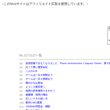
<このWebサイトはアフィリエイト広告を使用しています。>
[
No.31751の一覧
追加投稿できなくなりました Planet reconstruction Company Onl
[0]
白くて黒い運営会社
[1]
二人のGM
[2]
ゲームは一日５時間まで
[3]
ゲームは一日２時間まで
[4]
穏やかなお茶会
[5]
ようこそ新世界へ
[6]
地球の所有権売りますか？
[7]
修羅場 地球の場合
[8]
正しいＶＲの使い方
[9]
新米GMの資質
[10]
VRMMO同窓会 開戦
[11]