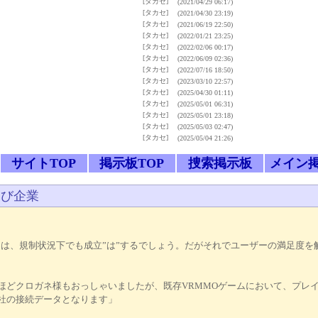
[タカセ]
(2021/04/29 06:17)
[タカセ]
(2021/04/30 23:19)
[タカセ]
(2021/06/19 22:50)
[タカセ]
(2022/01/21 23:25)
[タカセ]
(2022/02/06 00:17)
[タカセ]
(2022/06/09 02:36)
[タカセ]
(2022/07/16 18:50)
[タカセ]
(2023/03/10 22:57)
[タカセ]
(2025/04/30 01:11)
[タカセ]
(2025/05/01 06:31)
[タカセ]
(2025/05/01 23:18)
[タカセ]
(2025/05/03 02:47)
[タカセ]
(2025/05/04 21:26)
サイトTOP
掲示板TOP
捜索掲示板
メイン
よび企業
ンは、規制状況下でも成立”は”するでしょう。だがそれでユーザーの満足度を
ほどクロガネ様もおっしゃいましたが、既存VRMMOゲームにおいて、プレ
社の接続データとなります」