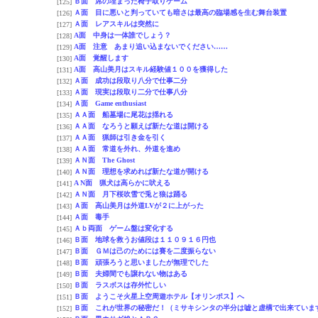
Ｂ面 席の埋まった椅子取りゲーム
[125]
Ａ面 目に悪いと判っていても暗さは最高の臨場感を生む舞台装置
[126]
Ａ面 レアスキルは突然に
[127]
A面 中身は一体誰でしょう？
[128]
A面 注意 あまり追い込まないでください……
[129]
A面 覚醒します
[130]
A面 高山美月はスキル経験値１００を獲得した
[131]
Ａ面 成功は段取り八分で仕事二分
[132]
Ａ面 現実は段取り二分で仕事八分
[133]
Ａ面 Game enthusiast
[134]
ＡＡ面 船墓場に尾花は揺れる
[135]
ＡＡ面 なろうと願えば新たな道は開ける
[136]
ＡＡ面 猟師は引き金を引く
[137]
ＡＡ面 常道を外れ、外道を進め
[138]
ＡＮ面 The Ghost
[139]
ＡＮ面 理想を求めれば新たな道が開ける
[140]
A N面 猟犬は高らかに吠える
[141]
ＡＮ面 月下桜吹雪で兎と狼は踊る
[142]
Ａ面 高山美月は外道LVが２に上がった
[143]
Ａ面 毒手
[144]
Ａｂ両面 ゲーム盤は変化する
[145]
Ｂ面 地球を救うお値段は１１０９１６円也
[146]
Ｂ面 ＧＭは己のためには賽を二度振らない
[147]
Ｂ面 頑張ろうと思いましたが無理でした
[148]
Ｂ面 夫婦間でも譲れない物はある
[149]
Ｂ面 ラスボスは存外忙しい
[150]
Ｂ面 ようこそ火星上空周遊ホテル【オリンポス】へ
[151]
Ｂ面 これが世界の秘密だ！（ミサキシンタの半分は嘘と虚構で出来ていま
[152]