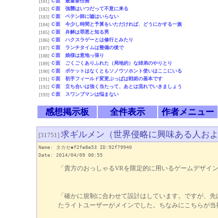
Ｃ面 最重要任務
[181]
Ｃ面 強襲はいつだって不意に来る
[182]
Ｃ面 ペテン師に嘘はいらない
[183]
Ｃ面 今少し時間と予算をいただければ、どうにかする一族
[184]
Ｃ面 弁解は罪悪と知る男
[185]
Ｃ面 ハクスラゲーとは修行とみたり
[186]
Ｃ面 ランチタイムは整備の後で
[187]
Ｃ面 娘様は意地っ張り
[188]
Ｃ面 ごくごくありふれた（局地的）な姉弟のやりとり
[189]
Ｃ面 ポケットはなくともソノウソホント使いはここにいる
[190]
Ｃ面 初手フィールド変更ぶっぱは戦術の基本です
[191]
Ｃ面 立ち合いは強く当たって、あとは流れでいきましょう
[192]
Ｃ面 スワンプマンは悩まない
[193]
感想掲示板
全件表示
作者メニュー
求ギルメン（世界侵略に興味ある人お
[31751]
Name: タカセ◆f2fe8e53 ID:92f79940
Date: 2014/04/09 00:55
「貴方のおっしゃるVRを限定的に用いるゲームデザイ
「確かに規制に合わせて設計はしています。ですが、先
たライトユーザーがメインでした。ちなみにこちらが当