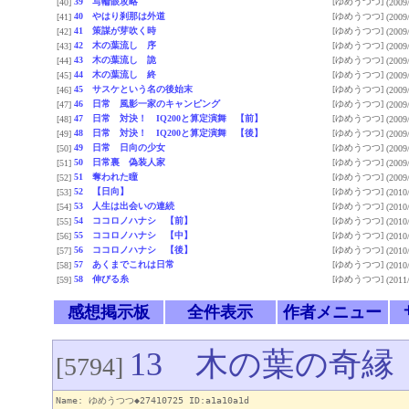
39 写輪眼攻略
[ゆめうつつ]
[40]
(2009
40 やはり刹那は外道
[ゆめうつつ]
[41]
(2009
41 策謀が芽吹く時
[ゆめうつつ]
[42]
(2009
42 木の葉流し 序
[ゆめうつつ]
[43]
(2009
43 木の葉流し 詭
[ゆめうつつ]
[44]
(2009
44 木の葉流し 終
[ゆめうつつ]
[45]
(2009
45 サスケという名の後始末
[ゆめうつつ]
[46]
(2009
46 日常 風影一家のキャンピング
[ゆめうつつ]
[47]
(2009
47 日常 対決！ IQ200と算定演舞 【前】
[ゆめうつつ]
[48]
(2009
48 日常 対決！ IQ200と算定演舞 【後】
[ゆめうつつ]
[49]
(2009
49 日常 日向の少女
[ゆめうつつ]
[50]
(2009
50 日常裏 偽装人家
[ゆめうつつ]
[51]
(2009
51 奪われた瞳
[ゆめうつつ]
[52]
(2009
52 【日向】
[ゆめうつつ]
[53]
(2010
53 人生は出会いの連続
[ゆめうつつ]
[54]
(2010
54 ココロノハナシ 【前】
[ゆめうつつ]
[55]
(2010
55 ココロノハナシ 【中】
[ゆめうつつ]
[56]
(2010
56 ココロノハナシ 【後】
[ゆめうつつ]
[57]
(2010
57 あくまでこれは日常
[ゆめうつつ]
[58]
(2010
58 伸びる糸
[ゆめうつつ]
[59]
(2011
感想掲示板
全件表示
作者メニュー
13 木の葉の奇縁
[5794]
Name: ゆめうつつ◆27410725 ID:a1a10a1d