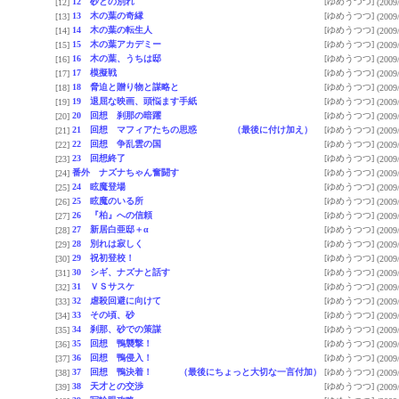
12 砂との別れ
[ゆめうつつ]
[12]
(2009
13 木の葉の奇縁
[ゆめうつつ]
[13]
(2009
14 木の葉の転生人
[ゆめうつつ]
[14]
(2009
15 木の葉アカデミー
[ゆめうつつ]
[15]
(2009
16 木の葉、うちは邸
[ゆめうつつ]
[16]
(2009
17 模擬戦
[ゆめうつつ]
[17]
(2009
18 脅迫と贈り物と謀略と
[ゆめうつつ]
[18]
(2009
19 退屈な映画、頭悩ます手紙
[ゆめうつつ]
[19]
(2009
20 回想 刹那の暗躍
[ゆめうつつ]
[20]
(2009
21 回想 マフィアたちの思惑 （最後に付け加え）
[ゆめうつつ]
[21]
(2009
22 回想 争乱雲の国
[ゆめうつつ]
[22]
(2009
23 回想終了
[ゆめうつつ]
[23]
(2009
番外 ナズナちゃん奮闘す
[ゆめうつつ]
[24]
(2009
24 眩魔登場
[ゆめうつつ]
[25]
(2009
25 眩魔のいる所
[ゆめうつつ]
[26]
(2009
26 『柏』への信頼
[ゆめうつつ]
[27]
(2009
27 新居白亜邸＋α
[ゆめうつつ]
[28]
(2009
28 別れは寂しく
[ゆめうつつ]
[29]
(2009
29 祝初登校！
[ゆめうつつ]
[30]
(2009
30 シギ、ナズナと話す
[ゆめうつつ]
[31]
(2009
31 ＶＳサスケ
[ゆめうつつ]
[32]
(2009
32 虐殺回避に向けて
[ゆめうつつ]
[33]
(2009
33 その頃、砂
[ゆめうつつ]
[34]
(2009
34 刹那、砂での策謀
[ゆめうつつ]
[35]
(2009
35 回想 鴨襲撃！
[ゆめうつつ]
[36]
(2009
36 回想 鴨侵入！
[ゆめうつつ]
[37]
(2009
37 回想 鴨決着！ （最後にちょっと大切な一言付加）
[ゆめうつつ]
[38]
(2009
38 天才との交渉
[ゆめうつつ]
[39]
(2009