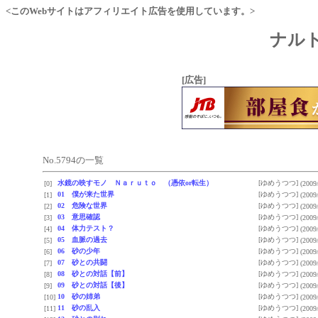
<このWebサイトはアフィリエイト広告を使用しています。>
ナルト
[広告]
No.5794の一覧
水鏡の映すモノ Ｎａｒｕｔｏ （憑依or転生）
[ゆめうつつ]
[0]
(2009
01 僕が来た世界
[ゆめうつつ]
[1]
(2009
02 危険な世界
[ゆめうつつ]
[2]
(2009
03 意思確認
[ゆめうつつ]
[3]
(2009
04 体力テスト？
[ゆめうつつ]
[4]
(2009
05 血脈の過去
[ゆめうつつ]
[5]
(2009
06 砂の少年
[ゆめうつつ]
[6]
(2009
07 砂との共闘
[ゆめうつつ]
[7]
(2009
08 砂との対話【前】
[ゆめうつつ]
[8]
(2009
09 砂との対話【後】
[ゆめうつつ]
[9]
(2009
10 砂の姉弟
[ゆめうつつ]
[10]
(2009
11 砂の乱入
[ゆめうつつ]
[11]
(2009