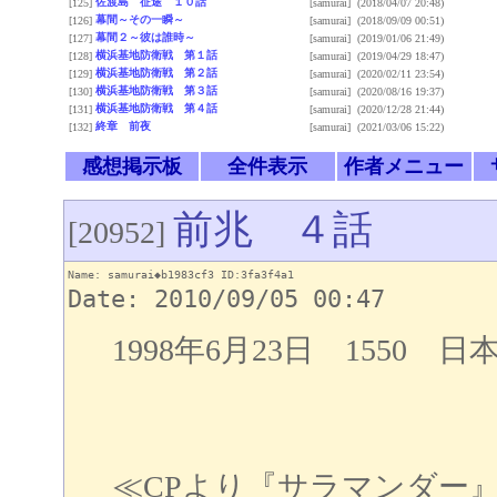
佐渡島 征途 １０話
[125]
[samurai]
(2018/04/07 20:48)
幕間～その一瞬～
[126]
[samurai]
(2018/09/09 00:51)
幕間２～彼は誰時～
[127]
[samurai]
(2019/01/06 21:49)
横浜基地防衛戦 第１話
[128]
[samurai]
(2019/04/29 18:47)
横浜基地防衛戦 第２話
[129]
[samurai]
(2020/02/11 23:54)
横浜基地防衛戦 第３話
[130]
[samurai]
(2020/08/16 19:37)
横浜基地防衛戦 第４話
[131]
[samurai]
(2020/12/28 21:44)
終章 前夜
[132]
[samurai]
(2021/03/06 15:22)
感想掲示板
全件表示
作者メニュー
前兆 ４話
[20952]
Name: samurai◆b1983cf3 ID:3fa3f4a1
Date: 2010/09/05 00:47
1998年6月23日 1550
≪CPより『サラマンダー』、