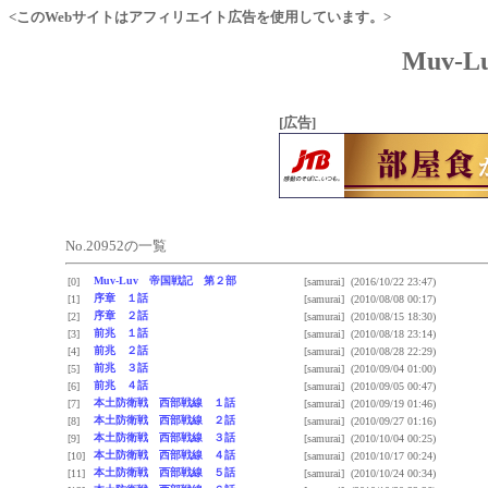
<このWebサイトはアフィリエイト広告を使用しています。>
Muv-
[広告]
No.20952の一覧
Muv-Luv 帝国戦記 第２部
[0]
[samurai]
(2016/10/22 23:47)
序章 １話
[1]
[samurai]
(2010/08/08 00:17)
序章 ２話
[2]
[samurai]
(2010/08/15 18:30)
前兆 １話
[3]
[samurai]
(2010/08/18 23:14)
前兆 ２話
[4]
[samurai]
(2010/08/28 22:29)
前兆 ３話
[5]
[samurai]
(2010/09/04 01:00)
前兆 ４話
[6]
[samurai]
(2010/09/05 00:47)
本土防衛戦 西部戦線 １話
[7]
[samurai]
(2010/09/19 01:46)
本土防衛戦 西部戦線 ２話
[8]
[samurai]
(2010/09/27 01:16)
本土防衛戦 西部戦線 ３話
[9]
[samurai]
(2010/10/04 00:25)
本土防衛戦 西部戦線 ４話
[10]
[samurai]
(2010/10/17 00:24)
本土防衛戦 西部戦線 ５話
[11]
[samurai]
(2010/10/24 00:34)