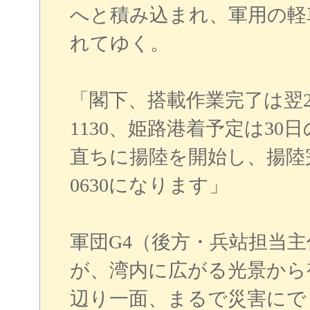
へと積み込まれ、軍用の軽
れてゆく。
「閣下、搭載作業完了は翌29
1130、姫路港着予定は30日の
直ちに揚陸を開始し、揚陸完
0630になります」
軍団G4（後方・兵站担当
が、湾内に広がる光景から
辺り一面、まるで災害にで