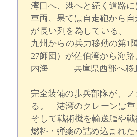
湾口へ、港へと続く道路に
車両、果ては自走砲から自
が長い列を為している。
九州からの兵力移動の第1陣
27師団）が佐伯湾から海
内海―――兵庫県西部へ移
完全装備の歩兵部隊が、フ
る。 港湾のクレーンは重
そして戦術機を輸送艦や戦
燃料・弾薬の詰め込まれた