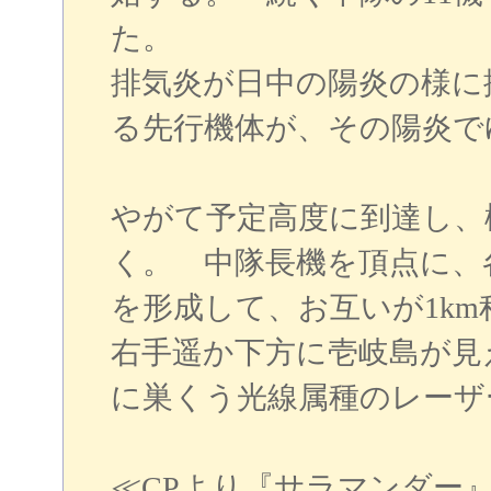
た。
排気炎が日中の陽炎の様に
る先行機体が、その陽炎で
やがて予定高度に到達し、
く。 中隊長機を頂点に、
を形成して、お互いが1k
右手遥か下方に壱岐島が見
に巣くう光線属種のレーザ
≪CPより『サラマンダー