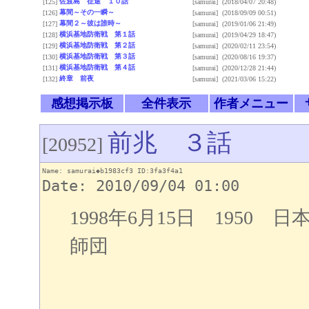
佐渡島 征途 １０話
[125]
[samurai]
(2018/04/07 20:48)
幕間～その一瞬～
[126]
[samurai]
(2018/09/09 00:51)
幕間２～彼は誰時～
[127]
[samurai]
(2019/01/06 21:49)
横浜基地防衛戦 第１話
[128]
[samurai]
(2019/04/29 18:47)
横浜基地防衛戦 第２話
[129]
[samurai]
(2020/02/11 23:54)
横浜基地防衛戦 第３話
[130]
[samurai]
(2020/08/16 19:37)
横浜基地防衛戦 第４話
[131]
[samurai]
(2020/12/28 21:44)
終章 前夜
[132]
[samurai]
(2021/03/06 15:22)
感想掲示板
全件表示
作者メニュー
前兆 ３話
[20952]
Name: samurai◆b1983cf3 ID:3fa3f4a1
Date: 2010/09/04 01:00
1998年6月15日 1950
師団