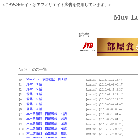
<このWebサイトはアフィリエイト広告を使用しています。>
Muv-
[広告]
No.20952の一覧
Muv-Luv 帝国戦記 第２部
[0]
[samurai]
(2016/10/22 23:47)
序章 １話
[1]
[samurai]
(2010/08/08 00:17)
序章 ２話
[2]
[samurai]
(2010/08/15 18:30)
前兆 １話
[3]
[samurai]
(2010/08/18 23:14)
前兆 ２話
[4]
[samurai]
(2010/08/28 22:29)
前兆 ３話
[5]
[samurai]
(2010/09/04 01:00)
前兆 ４話
[6]
[samurai]
(2010/09/05 00:47)
本土防衛戦 西部戦線 １話
[7]
[samurai]
(2010/09/19 01:46)
本土防衛戦 西部戦線 ２話
[8]
[samurai]
(2010/09/27 01:16)
本土防衛戦 西部戦線 ３話
[9]
[samurai]
(2010/10/04 00:25)
本土防衛戦 西部戦線 ４話
[10]
[samurai]
(2010/10/17 00:24)
本土防衛戦 西部戦線 ５話
[11]
[samurai]
(2010/10/24 00:34)