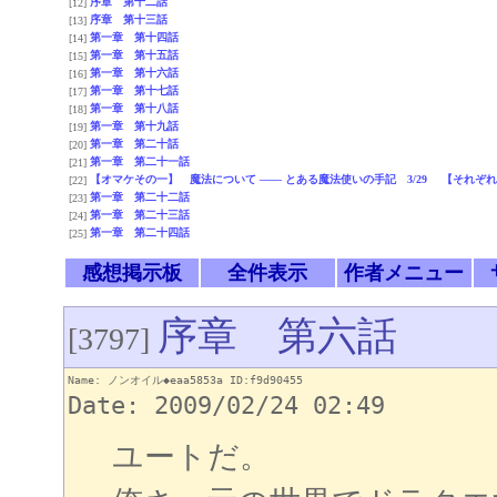
序章 第十二話
[12]
序章 第十三話
[13]
第一章 第十四話
[14]
第一章 第十五話
[15]
第一章 第十六話
[16]
第一章 第十七話
[17]
第一章 第十八話
[18]
第一章 第十九話
[19]
第一章 第二十話
[20]
第一章 第二十一話
[21]
【オマケその一】 魔法について ―― とある魔法使いの手記 3/29 【それぞ
[22]
第一章 第二十二話
[23]
第一章 第二十三話
[24]
第一章 第二十四話
[25]
感想掲示板
全件表示
作者メニュー
序章 第六話
[3797]
Name: ノンオイル◆eaa5853a ID:f9d90455
Date: 2009/02/24 02:49
ユートだ。