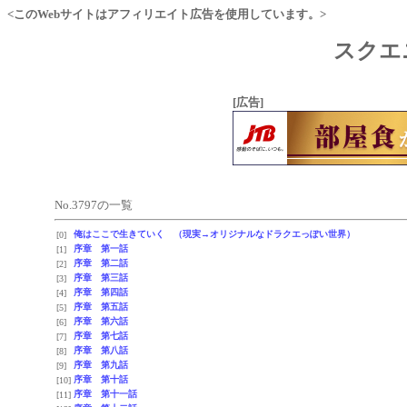
<このWebサイトはアフィリエイト広告を使用しています。>
スクエ
[広告]
No.3797の一覧
俺はここで生きていく （現実→オリジナルなドラクエっぽい世界）
[0]
序章 第一話
[1]
序章 第二話
[2]
序章 第三話
[3]
序章 第四話
[4]
序章 第五話
[5]
序章 第六話
[6]
序章 第七話
[7]
序章 第八話
[8]
序章 第九話
[9]
序章 第十話
[10]
序章 第十一話
[11]