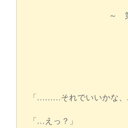
～ 第一章 
「………それでいいかな、
「…えっ？」