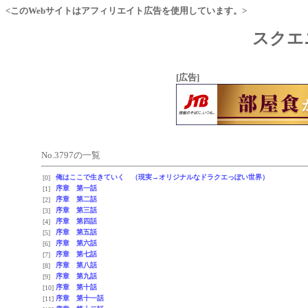
<このWebサイトはアフィリエイト広告を使用しています。>
スクエ
[広告]
No.3797の一覧
俺はここで生きていく （現実→オリジナルなドラクエっぽい世界）
[0]
序章 第一話
[1]
序章 第二話
[2]
序章 第三話
[3]
序章 第四話
[4]
序章 第五話
[5]
序章 第六話
[6]
序章 第七話
[7]
序章 第八話
[8]
序章 第九話
[9]
序章 第十話
[10]
序章 第十一話
[11]