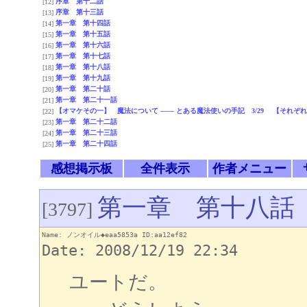
序章 第十二話
[12]
序章 第十三話
[13]
第一章 第十四話
[14]
第一章 第十五話
[15]
第一章 第十六話
[16]
第一章 第十七話
[17]
第一章 第十八話
[18]
第一章 第十九話
[19]
第一章 第二十話
[20]
第一章 第二十一話
[21]
【オマケその一】 魔法について ―― とある魔法使いの手記 3/29 【それぞ
[22]
第一章 第二十二話
[23]
第一章 第二十三話
[24]
第一章 第二十四話
[25]
感想掲示板
全件表示
作者メニュー
第一章 第十八話
[3797]
Name: ノンオイル◆eaa5853a ID:aa12ef82
Date: 2008/12/19 22:34
ユートだ。