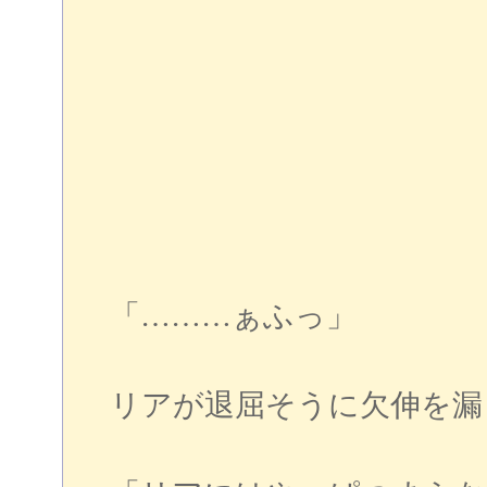
「………ぁふっ」
リアが退屈そうに欠伸を漏