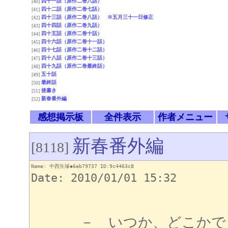
四十一話（原作二巻六話）
[40]
四十二話（原作二巻七話）
[41]
四十三話（原作二巻八話） ※五月三十一日修正
[42]
四十四話（原作二巻九話）
[43]
四十五話（原作二巻十話）
[44]
四十六話（原作二巻十一話）
[45]
四十七話（原作二巻十二話）
[46]
四十八話（原作二巻十三話）
[47]
四十九話（原作二巻最終話）
[48]
五十話
[49]
最終話
[50]
後書き
[51]
新春番外編
[52]
感想掲示板
全件表示
作者メニュー
新春番外編
[8118]
Name: 中西矢塚◆6eb79737 ID:9c4463c8
Date: 2010/01/01 15:32
－ いつか、どこかで