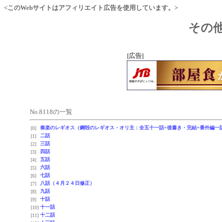
<このWebサイトはアフィリエイト広告を使用しています。>
その他
[広告]
No.8118の一覧
奏楽のレギオス（鋼殻のレギオス・オリ主：全五十一話+後書き・完結+番外編一
[0]
二話
[1]
三話
[2]
四話
[3]
五話
[4]
六話
[5]
七話
[6]
八話（４月２４日修正）
[7]
九話
[8]
十話
[9]
十一話
[10]
十二話
[11]