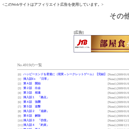
<このWebサイトはアフィリエイト広告を使用しています。>
その他
[広告]
No.4919の一覧
ハッピーエンドを君達に（現実→シークレットゲーム）【完結】
[0]
[None]
(2009/01/0
挿入話Ex 「日常」
[1]
[None]
(2009/01/0
第Ａ話 開始
[2]
[None]
(2009/01/0
第２話 出会
[3]
[None]
(2009/01/0
第３話 相違
[4]
[None]
(2009/01/0
挿入話１ 「拠点」
[5]
[None]
(2009/01/0
第４話 強襲
[6]
[None]
(2009/01/0
第５話 追撃
[7]
[None]
(2009/01/0
挿入話２ 「追跡」
[8]
[None]
(2009/01/0
第６話 解除
[9]
[None]
(2009/01/0
挿入話３ 「彷徨」
[10]
[None]
(2008/12/2
挿入話４ 「約束」
[11]
[None]
(2008/12/1