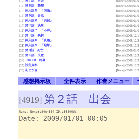
第７話 再会
[12]
[None]
(2009/01/0
第８話 襲撃
[13]
[None]
(2009/01/0
挿入話５ 「防衛」
[14]
[None]
(2009/01/0
第９話 合流
[15]
[None]
(2009/01/0
挿入話６ 「共闘」
[16]
[None]
(2009/01/0
第10話 決断
[17]
[None]
(2009/01/0
挿入話７ 「不和」
[18]
[None]
(2009/01/0
第Ｊ話 裏切
[19]
[None]
(2008/12/1
挿入話８ 「真相」
[20]
[None]
(2008/12/2
挿入話９ 「迎撃」
[21]
[None]
(2008/12/2
第Ｑ話 死亡
[22]
[None]
(2009/01/0
第Ｋ話 失意
[23]
[None]
(2008/12/2
JOKER 終幕
[24]
[None]
(2008/12/2
設定資料
[25]
[None]
(2008/12/2
あとがき
[26]
[None]
(2008/12/2
感想掲示板
全件表示
作者メニュー
第２話 出会
[4919]
Name: None◆c84e4394 ID:a86306dc
Date: 2009/01/01 00:05