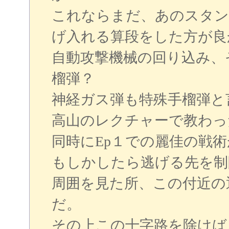
これならまだ、あのスタン
げ入れる算段をした方が良
自動攻撃機械の回り込み、
榴弾？
神経ガス弾も特殊手榴弾と
高山のレクチャーで教わっ
同時にEp１での麗佳の戦
もしかしたら逃げる先を制
周囲を見た所、この付近の
だ。
その上この十字路を除けば