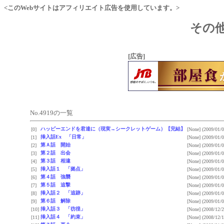
<このWebサイトはアフィリエイト広告を使用しています。>
その他
[広告]
No.4919の一覧
ハッピーエンドを君達に（現実→シークレットゲーム）【完結】
[0]
[None]
(2009/01/0
挿入話Ex 「日常」
[1]
[None]
(2009/01/0
第Ａ話 開始
[2]
[None]
(2009/01/0
第２話 出会
[3]
[None]
(2009/01/0
第３話 相違
[4]
[None]
(2009/01/0
挿入話１ 「拠点」
[5]
[None]
(2009/01/0
第４話 強襲
[6]
[None]
(2009/01/0
第５話 追撃
[7]
[None]
(2009/01/0
挿入話２ 「追跡」
[8]
[None]
(2009/01/0
第６話 解除
[9]
[None]
(2009/01/0
挿入話３ 「彷徨」
[10]
[None]
(2008/12/2
挿入話４ 「約束」
[11]
[None]
(2008/12/1