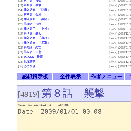
第７話 再会
[12]
[None]
(2009/01/0
第８話 襲撃
[13]
[None]
(2009/01/0
挿入話５ 「防衛」
[14]
[None]
(2009/01/0
第９話 合流
[15]
[None]
(2009/01/0
挿入話６ 「共闘」
[16]
[None]
(2009/01/0
第10話 決断
[17]
[None]
(2009/01/0
挿入話７ 「不和」
[18]
[None]
(2009/01/0
第Ｊ話 裏切
[19]
[None]
(2008/12/1
挿入話８ 「真相」
[20]
[None]
(2008/12/2
挿入話９ 「迎撃」
[21]
[None]
(2008/12/2
第Ｑ話 死亡
[22]
[None]
(2009/01/0
第Ｋ話 失意
[23]
[None]
(2008/12/2
JOKER 終幕
[24]
[None]
(2008/12/2
設定資料
[25]
[None]
(2008/12/2
あとがき
[26]
[None]
(2008/12/2
感想掲示板
全件表示
作者メニュー
第８話 襲撃
[4919]
Name: None◆c84e4394 ID:a86306dc
Date: 2009/01/01 00:08