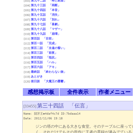
第九十二話 「時と絶望」
[103]
第九十三話 「両断」
[104]
第九十四話 「本音」
[105]
第九十五話 「消失」
[106]
第九十六話 「別れ」
[107]
第九十七話 「喜劇」
[108]
第九十八話 「マザー」
[109]
第九十九話 「崩壊」
[110]
第百話 「目前」
[111]
第百一話 「完成」
[112]
第百二話 「永遠の誓い」
[113]
第百三話 「前夜」
[114]
第百四話 「抵抗」
[115]
第百五話 「ハル」
[116]
第百六話 「アキ」
[117]
最終話 「終わらない旅」
[118]
あとがき
[119]
後日談 「大魔王の憂鬱」
[120]
感想掲示板
全件表示
作者メニュー
第三十四話 「伝言」
[33455]
Name: 闘牙王◆4daf4c7d ID:7bdaaa14
Date: 2012/11/06 19:18
ジンの塔の中にある大きな食堂。そのテーブルに座って
く。それだけでもその所作に王者の貫録が滲みでている