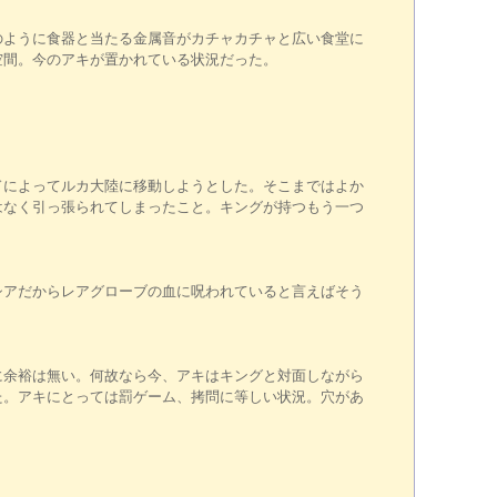
のように食器と当たる金属音がカチャカチャと広い食堂に
空間。今のアキが置かれている状況だった。
ドによってルカ大陸に移動しようとした。そこまではよか
はなく引っ張られてしまったこと。キングが持つもう一つ
シアだからレアグローブの血に呪われていると言えばそう
に余裕は無い。何故なら今、アキはキングと対面しながら
た。アキにとっては罰ゲーム、拷問に等しい状況。穴があ