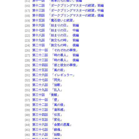
第十一話 「将軍たちの集い」後編
[15]
第十二話 「ダークブリングマスターの絶望」前編
[16]
第十三話 「ダークブリングマスターの絶望」中編
[17]
第十四話 「ダークブリングマスターの絶望」後編
[18]
第十五話 「魔石使いと絶望」
[19]
第十六話 「始まりの日」 前編
[20]
第十七話 「始まりの日」 中編
[21]
第十八話 「始まりの日」 後編
[22]
第十九話 「旅立ちの時」 前編
[23]
第二十話 「旅立ちの時」 後編
[24]
第二十一話 「それぞれの事情」
[26]
第二十二話 「時の番人」 前編
[27]
第二十三話 「時の番人」 後編
[28]
第二十四話 「彼と彼女の事情」
[29]
第二十五話 「嵐の前」
[30]
第二十六話 「イレギュラー」
[31]
第二十七話 「閃光」
[32]
第二十八話 「油断」
[33]
第二十九話 「乱入」
[35]
第三十話 「覚醒」
[36]
第三十一話 「壁」
[37]
第三十二話 「嵐の後」
[38]
第三十三話 「違和感」
[39]
第三十四話 「伝言」
[40]
第三十五話 「変化」
[41]
第三十六話 「金髪の悪魔」
[44]
第三十七話 「鎮魂」
[45]
第三十八話 「始動」
[46]