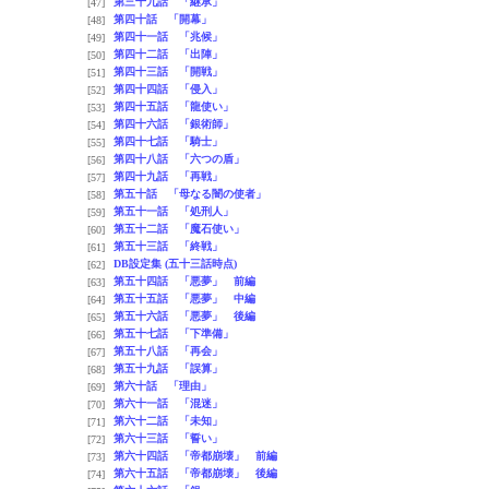
第三十九話 「継承」
[47]
第四十話 「開幕」
[48]
第四十一話 「兆候」
[49]
第四十二話 「出陣」
[50]
第四十三話 「開戦」
[51]
第四十四話 「侵入」
[52]
第四十五話 「龍使い」
[53]
第四十六話 「銀術師」
[54]
第四十七話 「騎士」
[55]
第四十八話 「六つの盾」
[56]
第四十九話 「再戦」
[57]
第五十話 「母なる闇の使者」
[58]
第五十一話 「処刑人」
[59]
第五十二話 「魔石使い」
[60]
第五十三話 「終戦」
[61]
DB設定集 (五十三話時点)
[62]
第五十四話 「悪夢」 前編
[63]
第五十五話 「悪夢」 中編
[64]
第五十六話 「悪夢」 後編
[65]
第五十七話 「下準備」
[66]
第五十八話 「再会」
[67]
第五十九話 「誤算」
[68]
第六十話 「理由」
[69]
第六十一話 「混迷」
[70]
第六十二話 「未知」
[71]
第六十三話 「誓い」
[72]
第六十四話 「帝都崩壊」 前編
[73]
第六十五話 「帝都崩壊」 後編
[74]