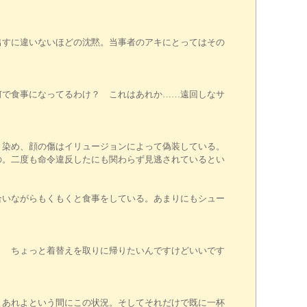
出すに違いないほどの沈黙。当事者のアキにとってはその
何で食事になってるわけ？ これはあれか……遠回しなサ
く染め、顔の傷はイリュージョンによって偽装している。
の。二度も命令違反したにも関わらず見逃されているとい
合いながらもくもくと食事をしている。あまりにもシュー
？ ちょっと着替えを取りに帰りたいんですけどいいです
よあれよという間にこの状況。そしてそれだけで既に一杯