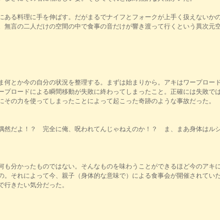
にある料理に手を伸ばす。だがまるでナイフとフォークが上手く扱えないか
。無言の二人だけの空間の中で食事の音だけが響き渡って行くという異次元
ま何とか今の自分の状況を整理する。まずは始まりから。アキはワープロー
ープロードによる瞬間移動が失敗に終わってしまったこと。正確には失敗で
にその力を使ってしまったことによって起こった奇跡のような事故だった。
偶然だよ！？ 完全に俺、呪われてんじゃねえのか！？ ま、まあ身体はル
何も分かったものではない。そんなものを味わうことができるほど今のアキ
の。それによって今、親子（身体的な意味で）による食事会が開催されてい
で行きたい気分だった。