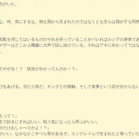
在がいた。
な。何、気にするな。例え我から生まれたのではなくとも主らは我が子も同
気配を消してはいるもののそれを持っていることがバレればルシアの身体で
マザーはどこか上機嫌に大声で話し続けている。それはアキに向かってではな
た。
てやがる！？ 状況が分かってんのか！？』
びをあげる。当たり前だ。キングとの接触、そして食事という訳が分からな
えって！』
主で好きにすればいい。戦う気になったら呼ぶがいい』
分だけおしゃべりかよ！？』
がいい。なかなかこやつら骨があるぞ。エンクレイムで生まれたと侮ってい