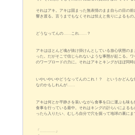
それはアキ。アキは固まった無表情のまま自らの目の前
響き渡る。言うまでもなくそれは怯えと焦りによるもの
どうなってんの……これ……？
アキはほとんど魂が抜け掛けんとしている放心状態のま
った。だがそこで信じられないような事態が起こる。ワ
のワープロードの力に。それはアキとキングがほぼ同時
いやいやいやどうなってんのこれ！？ というかどんな
なのかもしれんが……
アキは何とか平静さを装いながら食事を口に運ぶも味も
食事を行っている最中。それはキングの計らいによるも
ったら入りたい、むしろ自分で穴を掘って地球の裏にま
「…………」