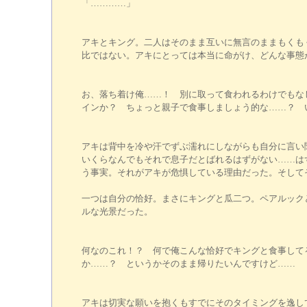
「…………」
アキとキング。二人はそのまま互いに無言のままもくも
比ではない。アキにとっては本当に命がけ、どんな事態
お、落ち着け俺……！ 別に取って食われるわけでもな
インか？ ちょっと親子で食事しましょう的な……？ 
アキは背中を冷や汗でずぶ濡れにしながらも自分に言い
いくらなんでもそれで息子だとばれるはずがない……は
う事実。それがアキが危惧している理由だった。そして
一つは自分の恰好。まさにキングと瓜二つ。ペアルック
ルな光景だった。
何なのこれ！？ 何で俺こんな恰好でキングと食事して
か……？ というかそのまま帰りたいんですけど……
アキは切実な願いを抱くもすでにそのタイミングを逸し