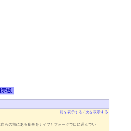
掲示板
前を表示する
/
次を表示する
に自らの前にある食事をナイフとフォークで口に運んでい