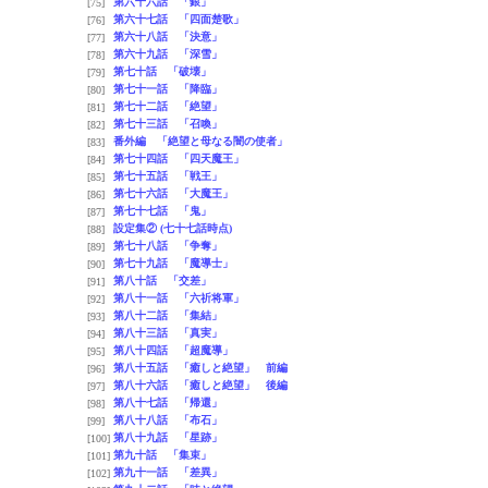
第六十六話 「銀」
[75]
第六十七話 「四面楚歌」
[76]
第六十八話 「決意」
[77]
第六十九話 「深雪」
[78]
第七十話 「破壊」
[79]
第七十一話 「降臨」
[80]
第七十二話 「絶望」
[81]
第七十三話 「召喚」
[82]
番外編 「絶望と母なる闇の使者」
[83]
第七十四話 「四天魔王」
[84]
第七十五話 「戦王」
[85]
第七十六話 「大魔王」
[86]
第七十七話 「鬼」
[87]
設定集② (七十七話時点)
[88]
第七十八話 「争奪」
[89]
第七十九話 「魔導士」
[90]
第八十話 「交差」
[91]
第八十一話 「六祈将軍」
[92]
第八十二話 「集結」
[93]
第八十三話 「真実」
[94]
第八十四話 「超魔導」
[95]
第八十五話 「癒しと絶望」 前編
[96]
第八十六話 「癒しと絶望」 後編
[97]
第八十七話 「帰還」
[98]
第八十八話 「布石」
[99]
第八十九話 「星跡」
[100]
第九十話 「集束」
[101]
第九十一話 「差異」
[102]