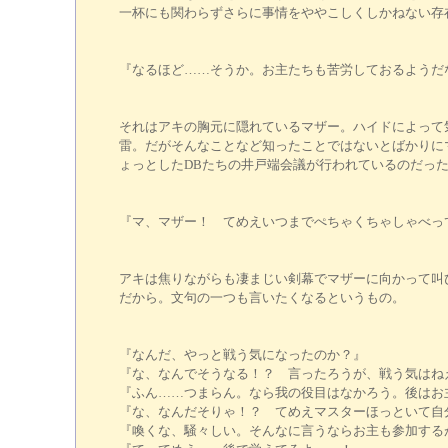
一杯にも関わらずさらに事情をややこしくしかねない存
『なるほど……そうか。お主たちも苦労しておるようだ
それはアキの胸元に隠れているマザー。ハイドによって
雷。だがそんなことなど知ったことではないとばかりに
ょっとしたDBたちの井戸端会議が行われているのだっ
『マ、マザー！ てめえいつまでぺちゃくちゃしゃべっ
アキは焦りながらも凄まじい剣幕でマザーに向かって叫
だから。文句の一つも言いたくなるというもの。
『なんだ、やっと戦う気になったのか？』
『な、なんでそうなる！？ 言ったろうが、戦う気はね
『ふん……つまらん。なら我の役目はなかろう。後はお
『な、なんだそりゃ！？ てめえマスターほっといて自
『喚くな、騒々しい。そんなに言うならお主も参加する