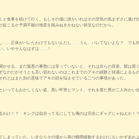
くと食事を続けて行く。もしその場に誰かいればその空気の気まずさに逃げ
が起こるか予測不能の地雷を踏みぬきかねない状況なのだから。
し……正体がバレたわけでもないんだし……うん、バレてないよな？ でも
い、いやそんなはずは……！
聞かせる。まだ最悪の事態には至っていないと。それは自らの容姿。髪は黒
ずなのだがそうとも言い切れないのはこれまでのアキの経験と待遇によるも
それとはまた別の意味でアキの頭を悩ませている二つの事情があった。
といってもおかしくない姿。黒い甲冑とマント。それを着た男が二人向かい
るわけ！？ キングは似合ってるにしても俺のは完全にギャグじゃねえか！
てしまっていた。いきなりその場から再び瞬間移動するわけにもいかずあれ