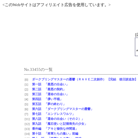
<このWebサイトはアフィリエイト広告を使用しています。>
[
No.33455の一覧
ダークブリングマスターの憂鬱（ＲＡＶＥ二次創作） 【完結 後日談追加】
[0]
第一話 「最悪の出会い」
[1]
第二話 「最悪の契約」
[2]
第三話 「運命の出会い」
[3]
第四話 「儚い平穏」
[4]
第五話 「夢の終わり」
[5]
第六話 「ダークブリングマスターの憂鬱」
[6]
第七話 「エンドレスワルツ」
[7]
第八話 「運命の出会い（その２）」
[11]
第九話 「魔石使いと記憶喪失の少女」
[12]
番外編 「アキと愉快な仲間達」
[13]
第十話 「将軍たちの集い」前編
[14]