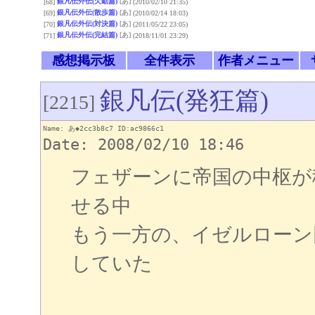
銀凡伝外伝(欠勤篇)
[あ]
[68]
(2010/02/10 21:35)
銀凡伝外伝(散歩篇)
[あ]
[69]
(2010/02/14 18:03)
銀凡伝外伝(対決篇)
[あ]
[70]
(2011/05/22 23:05)
銀凡伝外伝(完結篇)
[あ]
[71]
(2018/11/01 23:29)
感想掲示板
全件表示
作者メニュー
銀凡伝(発狂篇)
[2215]
Name: あ◆2cc3b8c7 ID:ac9866c1
Date: 2008/02/10 18:46
フェザーンに帝国の中枢が
せる中
もう一方の、イゼルローン
していた