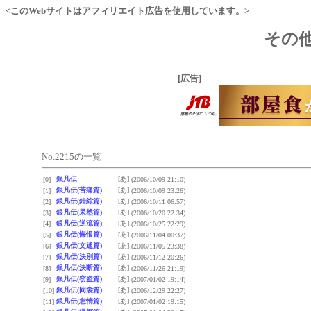
<このWebサイトはアフィリエイト広告を使用しています。>
その他
[広告]
No.2215の一覧
銀凡伝
[あ]
[0]
(2006/10/09 21:10)
銀凡伝(苦痛篇)
[あ]
[1]
(2006/10/09 23:26)
銀凡伝(錯綜篇)
[あ]
[2]
(2006/10/11 06:57)
銀凡伝(呆然篇)
[あ]
[3]
(2006/10/20 22:34)
銀凡伝(逆流篇)
[あ]
[4]
(2006/10/25 22:29)
銀凡伝(悔恨篇)
[あ]
[5]
(2006/11/04 00:37)
銀凡伝(文通篇)
[あ]
[6]
(2006/11/05 23:38)
銀凡伝(決別篇)
[あ]
[7]
(2006/11/12 20:26)
銀凡伝(決断篇)
[あ]
[8]
(2006/11/26 21:19)
銀凡伝(窃盗篇)
[あ]
[9]
(2007/01/02 19:14)
銀凡伝(同衾篇)
[あ]
[10]
(2006/12/29 22:27)
銀凡伝(怠惰篇)
[あ]
[11]
(2007/01/02 19:15)