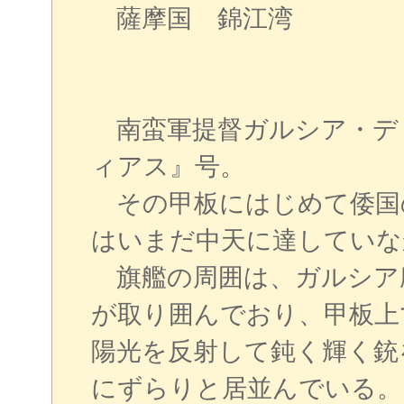
薩摩国 錦江湾
南蛮軍提督ガルシア・デ
ィアス』号。
その甲板にはじめて倭国
はいまだ中天に達していな
旗艦の周囲は、ガルシア
が取り囲んでおり、甲板上
陽光を反射して鈍く輝く銃
にずらりと居並んでいる。