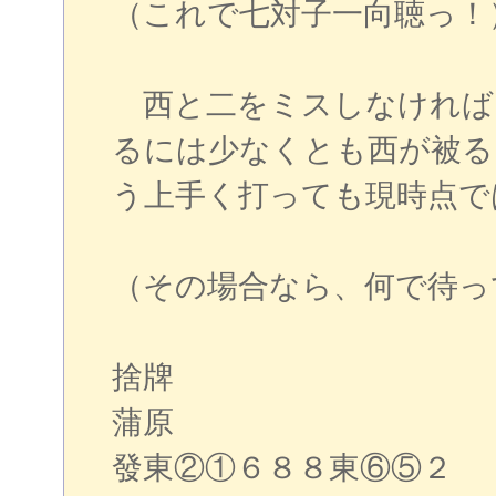
（これで七対子一向聴っ！
西と二をミスしなければ
るには少なくとも西が被る
う上手く打っても現時点で
（その場合なら、何で待っ
捨牌
蒲原
發東②①６８８東⑥⑤２