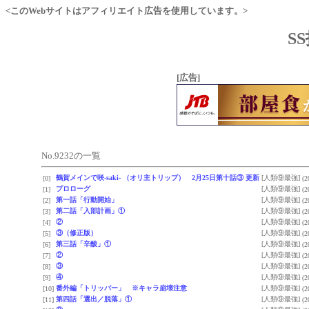
<このWebサイトはアフィリエイト広告を使用しています。>
S
[広告]
No.9232の一覧
鶴賀メインで咲-saki- （オリ主トリップ） 2月25日第十話③ 更新
[人類⑨最強]
[0]
(2
プロローグ
[人類⑨最強]
[1]
(2
第一話「行動開始」
[人類⑨最強]
[2]
(2
第二話「入部計画」①
[人類⑨最強]
[3]
(2
②
[人類⑨最強]
[4]
(2
③（修正版）
[人類⑨最強]
[5]
(2
第三話「辛酸」①
[人類⑨最強]
[6]
(2
②
[人類⑨最強]
[7]
(2
③
[人類⑨最強]
[8]
(2
④
[人類⑨最強]
[9]
(2
番外編「トリッパー」 ※キャラ崩壊注意
[人類⑨最強]
[10]
(2
第四話「選出／脱落」①
[人類⑨最強]
[11]
(2