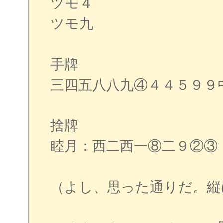
ツモ４
ツモ九
手牌
三四五八八九④４４５９９
捨牌
睦月：西二西一⑧二９②③
（よし、思った通りだ。縦