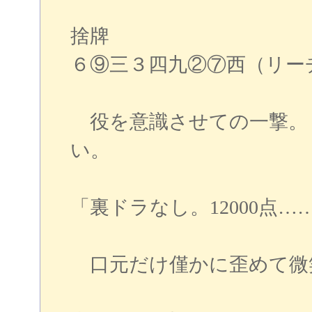
捨牌
６⑨三３四九②⑦西（リー
役を意識させての一撃。
い。
「裏ドラなし。12000点…
口元だけ僅かに歪めて微