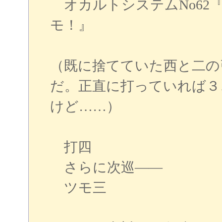
オカルトシステムNo62
モ！』
（既に捨てていた西と二の
だ。正直に打っていれば３
けど……）
打四
さらに次巡――
ツモ三