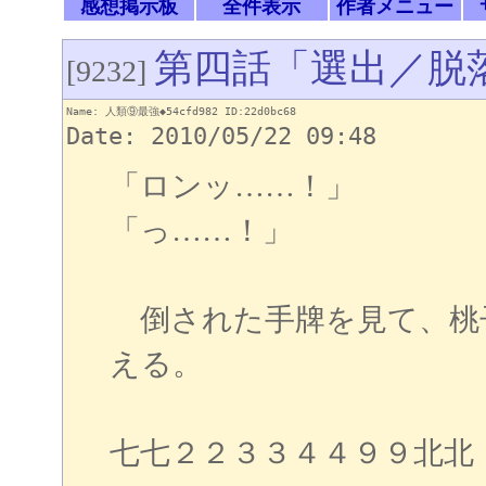
感想掲示板
全件表示
作者メニュー
第四話「選出／脱
[9232]
Name: 人類⑨最強◆54cfd982 ID:22d0bc68
Date: 2010/05/22 09:48
「ロンッ……！」
「っ……！」
倒された手牌を見て、桃
える。
七七２２３３４４９９北北