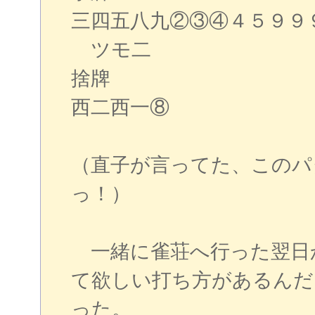
三四五八九②③④４５９９
ツモ二
捨牌
西二西一⑧
（直子が言ってた、このパ
っ！）
一緒に雀荘へ行った翌日
て欲しい打ち方があるんだ
った。