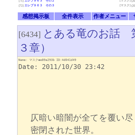
エレブ９６３ その２
[マスク]
[71]
(2
エレブ９６３ その３
[マスク]
[72]
(2
感想掲示板
全件表示
作者メニュー
とある竜のお話 
[6434]
３章）
Name: マスク◆e89a293b ID:4d041d49
Date: 2011/10/30 23:42
仄暗い暗闇が全てを覆い尽
密閉された世界。