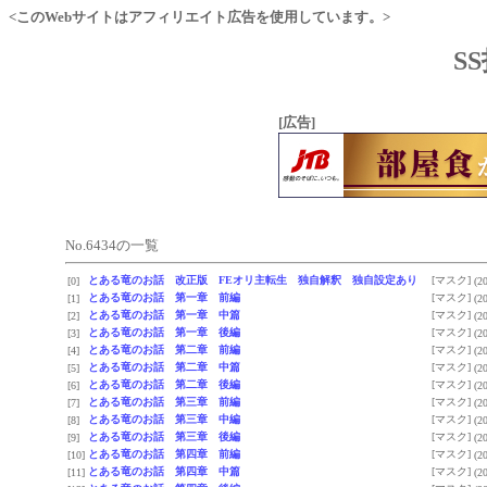
<このWebサイトはアフィリエイト広告を使用しています。>
S
[広告]
No.6434の一覧
とある竜のお話 改正版 FEオリ主転生 独自解釈 独自設定あり
[マスク]
[0]
(2
とある竜のお話 第一章 前編
[マスク]
[1]
(2
とある竜のお話 第一章 中篇
[マスク]
[2]
(2
とある竜のお話 第一章 後編
[マスク]
[3]
(2
とある竜のお話 第二章 前編
[マスク]
[4]
(2
とある竜のお話 第二章 中篇
[マスク]
[5]
(2
とある竜のお話 第二章 後編
[マスク]
[6]
(2
とある竜のお話 第三章 前編
[マスク]
[7]
(2
とある竜のお話 第三章 中編
[マスク]
[8]
(2
とある竜のお話 第三章 後編
[マスク]
[9]
(2
とある竜のお話 第四章 前編
[マスク]
[10]
(2
とある竜のお話 第四章 中篇
[マスク]
[11]
(2