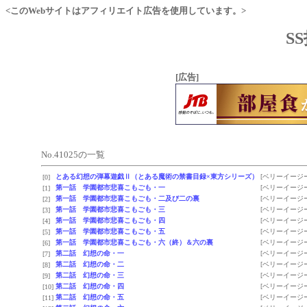
<このWebサイトはアフィリエイト広告を使用しています。>
S
[広告]
No.41025の一覧
とある幻想の弾幕遊戯Ⅱ（とある魔術の禁書目録×東方シリーズ）
[ベリーイージー
[0]
第一話 学園都市悲喜こもごも・一
[ベリーイージー
[1]
第一話 学園都市悲喜こもごも・二及び二の裏
[ベリーイージー
[2]
第一話 学園都市悲喜こもごも・三
[ベリーイージー
[3]
第一話 学園都市悲喜こもごも・四
[ベリーイージー
[4]
第一話 学園都市悲喜こもごも・五
[ベリーイージー
[5]
第一話 学園都市悲喜こもごも・六（終）＆六の裏
[ベリーイージー
[6]
第二話 幻想の命・一
[ベリーイージー
[7]
第二話 幻想の命・二
[ベリーイージー
[8]
第二話 幻想の命・三
[ベリーイージー
[9]
第二話 幻想の命・四
[ベリーイージー
[10]
第二話 幻想の命・五
[ベリーイージー
[11]