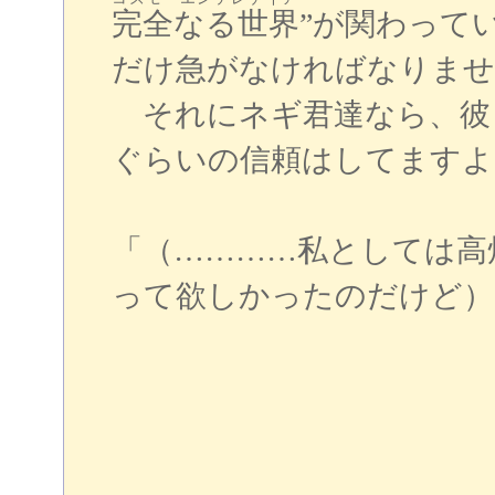
完全なる世界
”が関わって
だけ急がなければなりませ
それにネギ君達なら、彼
ぐらいの信頼はしてますよ
「（…………私としては高
って欲しかったのだけど）