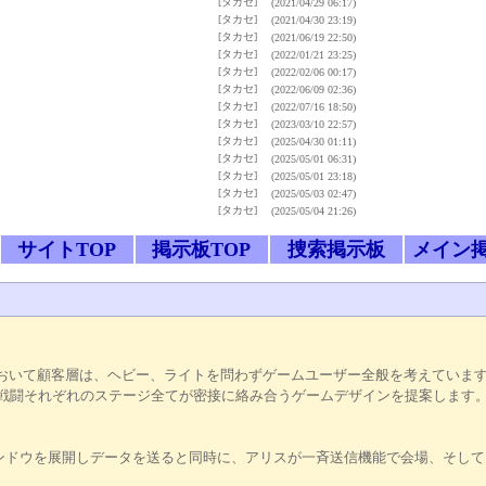
[タカセ]
(2021/04/29 06:17)
[タカセ]
(2021/04/30 23:19)
[タカセ]
(2021/06/19 22:50)
[タカセ]
(2022/01/21 23:25)
[タカセ]
(2022/02/06 00:17)
[タカセ]
(2022/06/09 02:36)
[タカセ]
(2022/07/16 18:50)
[タカセ]
(2023/03/10 22:57)
[タカセ]
(2025/04/30 01:11)
[タカセ]
(2025/05/01 06:31)
[タカセ]
(2025/05/01 23:18)
[タカセ]
(2025/05/03 02:47)
[タカセ]
(2025/05/04 21:26)
サイトTOP
掲示板TOP
捜索掲示板
メイン
nline。通称『PCO』において顧客層は、ヘビー、ライトを問わずゲームユーザー全般を
戦闘それぞれのステージ全てが密接に絡み合うゲームデザインを提案します
ドウを展開しデータを送ると同時に、アリスが一斉送信機能で会場、そして