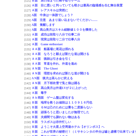
Ｂ面 席の埋まった椅子取りゲーム
[125]
Ａ面 目に悪いと判っていても暗さは最高の臨場感を生む舞台装置
[126]
Ａ面 レアスキルは突然に
[127]
A面 中身は一体誰でしょう？
[128]
A面 注意 あまり追い込まないでください……
[129]
A面 覚醒します
[130]
A面 高山美月はスキル経験値１００を獲得した
[131]
Ａ面 成功は段取り八分で仕事二分
[132]
Ａ面 現実は段取り二分で仕事八分
[133]
Ａ面 Game enthusiast
[134]
ＡＡ面 船墓場に尾花は揺れる
[135]
ＡＡ面 なろうと願えば新たな道は開ける
[136]
ＡＡ面 猟師は引き金を引く
[137]
ＡＡ面 常道を外れ、外道を進め
[138]
ＡＮ面 The Ghost
[139]
ＡＮ面 理想を求めれば新たな道が開ける
[140]
A N面 猟犬は高らかに吠える
[141]
ＡＮ面 月下桜吹雪で兎と狼は踊る
[142]
Ａ面 高山美月は外道LVが２に上がった
[143]
Ａ面 毒手
[144]
Ａｂ両面 ゲーム盤は変化する
[145]
Ｂ面 地球を救うお値段は１１０９１６円也
[146]
Ｂ面 ＧＭは己のためには賽を二度振らない
[147]
Ｂ面 頑張ろうと思いましたが無理でした
[148]
Ｂ面 夫婦間でも譲れない物はある
[149]
Ｂ面 ラスボスは存外忙しい
[150]
Ｂ面 ようこそ火星上空周遊ホテル【オリンポス】へ
[151]
Ｂ面 これが世界の秘密だ！（ミサキシンタの半分は嘘と虚構で出来ていま
[152]