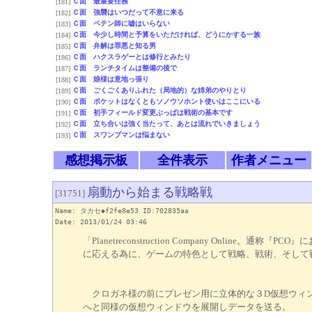
Ｃ面 最重要任務
[181]
Ｃ面 強襲はいつだって不意に来る
[182]
Ｃ面 ペテン師に嘘はいらない
[183]
Ｃ面 今少し時間と予算をいただければ、どうにかする一族
[184]
Ｃ面 弁解は罪悪と知る男
[185]
Ｃ面 ハクスラゲーとは修行とみたり
[186]
Ｃ面 ランチタイムは整備の後で
[187]
Ｃ面 娘様は意地っ張り
[188]
Ｃ面 ごくごくありふれた（局地的）な姉弟のやりとり
[189]
Ｃ面 ポケットはなくともソノウソホント使いはここにいる
[190]
Ｃ面 初手フィールド変更ぶっぱは戦術の基本です
[191]
Ｃ面 立ち合いは強く当たって、あとは流れでいきましょう
[192]
Ｃ面 スワンプマンは悩まない
[193]
感想掲示板
全件表示
作者メニュー
扇動から始まる戦略戦
[31751]
Name: タカセ◆f2fe8e53 ID:702835aa
Date: 2013/01/24 03:46
「Planetreconstruction Company O
に応える為に、ゲームの特色として戦略、戦術、そして
クロガネ様の前にプレゼン用に立体的な３D仮想ウィン
へと同様の仮想ウィンドウを展開しデータを送る。