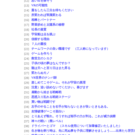
思い出を探そう
[12]
VRの可能性
[13]
蓋をしたら三分お待ちください
[14]
所変われば常識変わる
[15]
相棒とパートナー
[16]
野菜炒めと太陽系の秘密
[17]
社長の資質
[18]
宇宙船は点を跳ぶ
[19]
信頼する理由
[20]
７人の重役
[21]
チームワークの良い職場です （三人称になっています）
[22]
ゲームを作ろう
[23]
救世主のシカク
[24]
子供の頃の夢はなんですか？
[25]
龍は天へと至り日はまた昇る
[26]
変わらぬモノ
[27]
VR世界のナンパ師
[28]
楽しめてこそゲーム。それが宇宙の真理
[29]
注意）追い詰めないでください。喜びます
[30]
扇動から始まる戦略戦
[31]
思惑入り乱れる戦術ステージ
[32]
買い物は戦闘です
[33]
左手のやることを右手が知らないときが良いときもある。
[34]
友情破壊ゲーこそ面白い
[35]
とりあえず殴れ。そうすれば相手の力が判る。これが威力偵察
[36]
神々の戦い（廃レベル）
[37]
ドライバーとゴマ （スキル使用について加筆修正いたしました）
[38]
生き物を飼う時は、先に死ぬ事を子供に理解させましょう……出来たら苦労
[39]