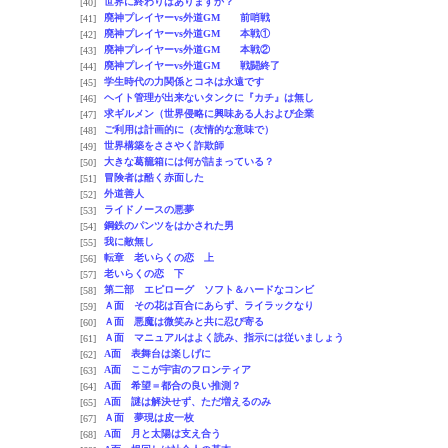
世界に終わりはありますか？
[40]
廃神プレイヤーvs外道GM 前哨戦
[41]
廃神プレイヤーvs外道GM 本戦①
[42]
廃神プレイヤーvs外道GM 本戦②
[43]
廃神プレイヤーvs外道GM 戦闘終了
[44]
学生時代の力関係とコネは永遠です
[45]
ヘイト管理が出来ないタンクに『カチ』は無し
[46]
求ギルメン（世界侵略に興味ある人および企業
[47]
ご利用は計画的に（友情的な意味で）
[48]
世界構築をささやく詐欺師
[49]
大きな葛籠箱には何が詰まっている？
[50]
冒険者は酷く赤面した
[51]
外道善人
[52]
ライドノースの悪夢
[53]
鋼鉄のパンツをはかされた男
[54]
我に敵無し
[55]
転章 老いらくの恋 上
[56]
老いらくの恋 下
[57]
第二部 エピローグ ソフト＆ハードなコンビ
[58]
Ａ面 その花は百合にあらず、ライラックなり
[59]
Ａ面 悪魔は微笑みと共に忍び寄る
[60]
Ａ面 マニュアルはよく読み、指示には従いましょう
[61]
A面 表舞台は楽しげに
[62]
A面 ここが宇宙のフロンティア
[63]
A面 希望＝都合の良い推測？
[64]
A面 謎は解決せず、ただ増えるのみ
[65]
Ａ面 夢現は皮一枚
[67]
A面 月と太陽は支え合う
[68]