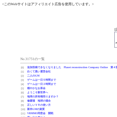
<このWebサイトはアフィリエイト広告を使用しています。>
[
No.31751の一覧
追加投稿できなくなりました Planet reconstruction Company Onl
[0]
白くて黒い運営会社
[1]
二人のGM
[2]
ゲームは一日５時間まで
[3]
ゲームは一日２時間まで
[4]
穏やかなお茶会
[5]
ようこそ新世界へ
[6]
地球の所有権売りますか？
[7]
修羅場 地球の場合
[8]
正しいＶＲの使い方
[9]
新米GMの資質
[10]
VRMMO同窓会 開戦
[11]