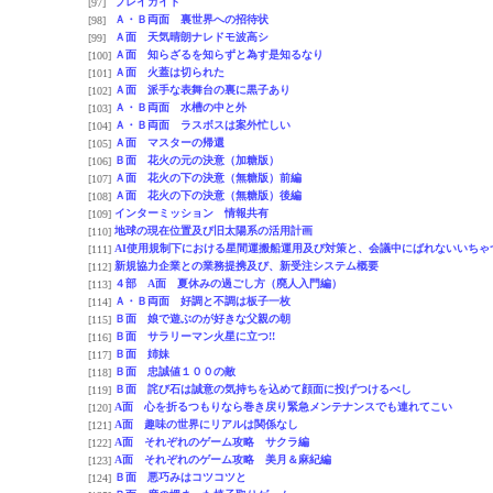
プレイガイド
[97]
Ａ・Ｂ両面 裏世界への招待状
[98]
Ａ面 天気晴朗ナレドモ波高シ
[99]
Ａ面 知らざるを知らずと為す是知るなり
[100]
Ａ面 火蓋は切られた
[101]
Ａ面 派手な表舞台の裏に黒子あり
[102]
Ａ・Ｂ両面 水槽の中と外
[103]
Ａ・Ｂ両面 ラスボスは案外忙しい
[104]
Ａ面 マスターの帰還
[105]
Ｂ面 花火の元の決意（加糖版）
[106]
Ａ面 花火の下の決意（無糖版）前編
[107]
Ａ面 花火の下の決意（無糖版）後編
[108]
インターミッション 情報共有
[109]
地球の現在位置及び旧太陽系の活用計画
[110]
AI使用規制下における星間運搬船運用及び対策と、会議中にばれないいちゃ
[111]
新規協力企業との業務提携及び、新受注システム概要
[112]
４部 A面 夏休みの過ごし方（廃人入門編）
[113]
Ａ・Ｂ両面 好調と不調は板子一枚
[114]
Ｂ面 娘で遊ぶのが好きな父親の朝
[115]
Ｂ面 サラリーマン火星に立つ!!
[116]
Ｂ面 姉妹
[117]
Ｂ面 忠誠値１００の敵
[118]
Ｂ面 詫び石は誠意の気持ちを込めて顔面に投げつけるべし
[119]
A面 心を折るつもりなら巻き戻り緊急メンテナンスでも連れてこい
[120]
A面 趣味の世界にリアルは関係なし
[121]
A面 それぞれのゲーム攻略 サクラ編
[122]
A面 それぞれのゲーム攻略 美月＆麻紀編
[123]
Ｂ面 悪巧みはコツコツと
[124]