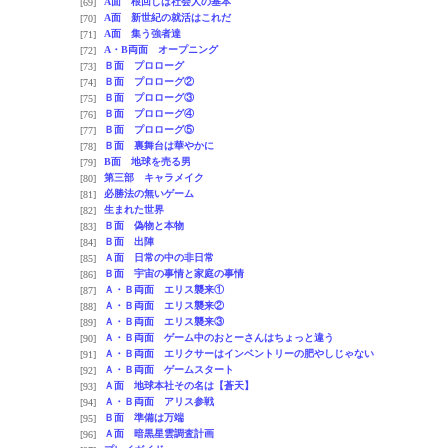
A面 根回しは社会人の基本
[69]
A面 新世紀の就活はこれだ
[70]
A面 集う強者達
[71]
A・B両面 オープニング
[72]
Ｂ面 プロローグ
[73]
Ｂ面 プロローグ②
[74]
Ｂ面 プロローグ③
[75]
Ｂ面 プロローグ④
[76]
Ｂ面 プロローグ⑤
[77]
Ｂ面 裏舞台は華やかに
[78]
B面 地球を売る男
[79]
第三部 キャラメイク
[80]
必勝法の無いゲーム
[81]
生まれた世界
[82]
Ｂ面 偽物と本物
[83]
Ｂ面 出陣
[84]
Ａ面 日常の中の非日常
[85]
Ｂ面 宇宙の事情と家庭の事情
[86]
Ａ・Ｂ両面 エリス襲来①
[87]
Ａ・Ｂ両面 エリス襲来②
[88]
Ａ・Ｂ両面 エリス襲来③
[89]
Ａ・Ｂ両面 ゲーム中のおとーさんはちょっと違う
[90]
Ａ・Ｂ両面 エリクサーはインベントリーの肥やしじゃない
[91]
Ａ・Ｂ両面 ゲームスタート
[92]
Ａ面 地球本社その名は【蒼天】
[93]
Ａ・Ｂ両面 アリス参戦
[94]
Ｂ面 準備は万端
[95]
Ａ面 暗黒星雲調査計画
[96]