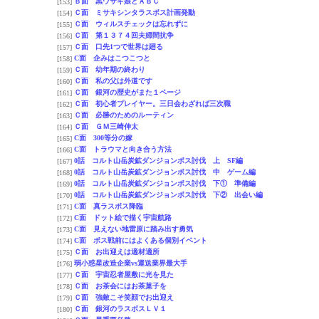
Ｂ面 黒ウサギ娘とＡＢＣ
[153]
Ｃ面 ミサキシンタラスボス計画発動
[154]
Ｃ面 ウィルスチェックは忘れずに
[155]
Ｃ面 第１３７４回夫婦間抗争
[156]
Ｃ面 口先1つで世界は廻る
[157]
C面 企みはこつこつと
[158]
Ｃ面 幼年期の終わり
[159]
Ｃ面 私の父は外道です
[160]
Ｃ面 銀河の歴史がまた１ページ
[161]
Ｃ面 初心者プレイヤー。三日会わざれば三次職
[162]
Ｃ面 必勝のためのルーティン
[163]
Ｃ面 ＧＭ三崎伸太
[164]
C面 300等分の嫁
[165]
C面 トラウマと向き合う方法
[166]
0話 コルト山岳炭鉱ダンジョンボス討伐 上 SF編
[167]
0話 コルト山岳炭鉱ダンジョンボス討伐 中 ゲーム編
[168]
0話 コルト山岳炭鉱ダンジョンボス討伐 下① 準備編
[169]
0話 コルト山岳炭鉱ダンジョンボス討伐 下② 出会い編
[170]
C面 真ラスボス降臨
[171]
C面 ドット絵で描く宇宙航路
[172]
C面 見えない地雷原に踏み出す勇気
[173]
C面 ボス戦前にはよくある個別イベント
[174]
Ｃ面 お出迎えは適材適所
[175]
弱小惑星改造企業vs運送業界最大手
[176]
Ｃ面 宇宙忍者屋敷に光を見た
[177]
Ｃ面 お茶会にはお茶菓子を
[178]
Ｃ面 強敵こそ笑顔でお出迎え
[179]
Ｃ面 銀河のラスボスＬＶ１
[180]