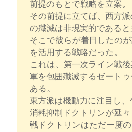
前提のもとで戦略を立案。
その前提に立てば、西方派
の殲滅は非現実的であると
そこで彼らが着目したのが
を活用する戦略だった。
これは、第一次ライン戦後
軍を包囲殲滅するゼートゥ
ある。
東方派は機動力に注目し、
消耗抑制ドクトリンが延々
戦ドクトリンはただ一度の