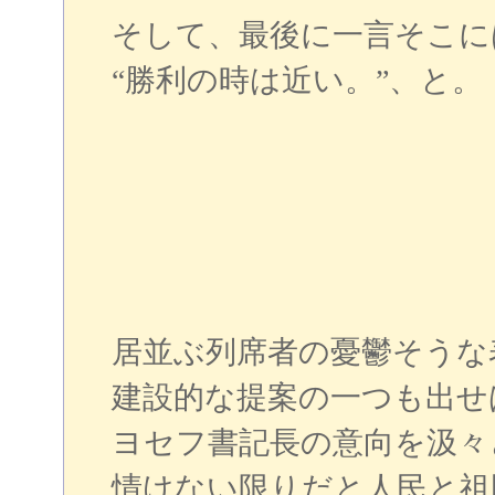
そして、最後に一言そこに
“勝利の時は近い。”、と。
居並ぶ列席者の憂鬱そうな
建設的な提案の一つも出せ
ヨセフ書記長の意向を汲々
情けない限りだと人民と祖