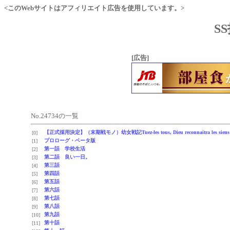
<このWebサイトはアフィリエイト広告を使用しています。>
S
[広告]
No.24734の一覧
【正式採用決定】（末期戦モノ）幼女戦記Tuez-les tous, Dieu reconnaitra les siens
[0]
プロローグ・ベータ版
[1]
第一話 学校生活
[2]
第二話 良い一日。
[3]
第三話
[4]
第四話
[5]
第五話
[6]
第六話
[7]
第七話
[8]
第八話
[9]
第九話
[10]
第十話
[11]