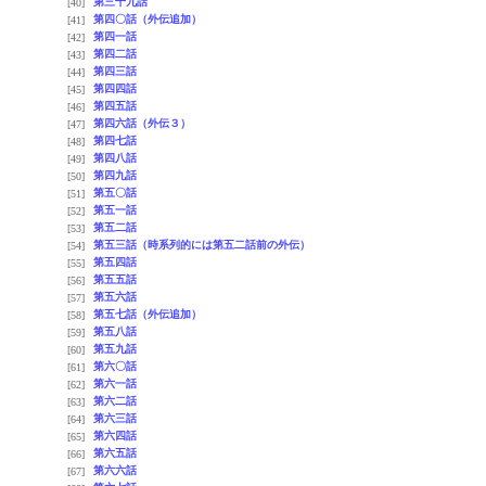
第三十九話
[40]
第四〇話（外伝追加）
[41]
第四一話
[42]
第四二話
[43]
第四三話
[44]
第四四話
[45]
第四五話
[46]
第四六話（外伝３）
[47]
第四七話
[48]
第四八話
[49]
第四九話
[50]
第五〇話
[51]
第五一話
[52]
第五二話
[53]
第五三話（時系列的には第五二話前の外伝）
[54]
第五四話
[55]
第五五話
[56]
第五六話
[57]
第五七話（外伝追加）
[58]
第五八話
[59]
第五九話
[60]
第六〇話
[61]
第六一話
[62]
第六二話
[63]
第六三話
[64]
第六四話
[65]
第六五話
[66]
第六六話
[67]