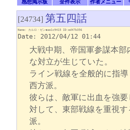
感想掲示板
全件表示
作者メニュー
第五四話
[24734]
Name: カルロ・ゼン◆ae1c9415 ID:ed47b356
Date: 2012/04/12 01:44
大戦中期、帝国軍参謀本部
な対立が生じていた。
ライン戦線を全般的に指導
西方派。
彼らは、敵軍に出血を強要
対して、東部戦線を重視す
派。