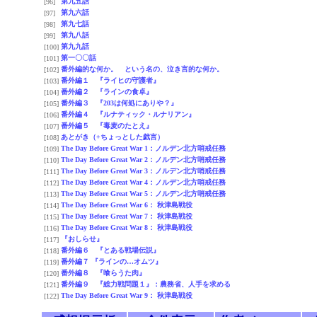
第九五話
[96]
第九六話
[97]
第九七話
[98]
第九八話
[99]
第九九話
[100]
第一〇〇話
[101]
番外編的な何か。 という名の、泣き言的な何か。
[102]
番外編１ 『ライヒの守護者』
[103]
番外編２ 『ラインの食卓』
[104]
番外編３ 『203は何処にありや？』
[105]
番外編４ 『ルナティック・ルナリアン』
[106]
番外編５ 『毒麦のたとえ』
[107]
あとがき（+ちょっとした戯言）
[108]
The Day Before Great War 1：ノルデン北方哨戒任務
[109]
The Day Before Great War 2：ノルデン北方哨戒任務
[110]
The Day Before Great War 3：ノルデン北方哨戒任務
[111]
The Day Before Great War 4：ノルデン北方哨戒任務
[112]
The Day Before Great War 5：ノルデン北方哨戒任務
[113]
The Day Before Great War 6： 秋津島戦役
[114]
The Day Before Great War 7： 秋津島戦役
[115]
The Day Before Great War 8： 秋津島戦役
[116]
『おしらせ』
[117]
番外編６ 『とある戦場伝説』
[118]
番外編７ 『ラインの…オムツ』
[119]
番外編８ 『喰らうた肉』
[120]
番外編９ 『総力戦問題１』：農務省、人手を求める
[121]
The Day Before Great War 9： 秋津島戦役
[122]