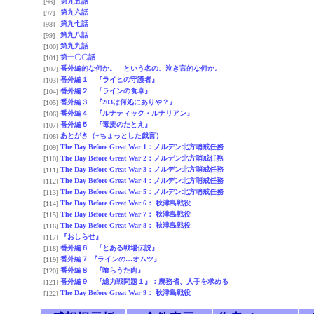
第九五話
[96]
第九六話
[97]
第九七話
[98]
第九八話
[99]
第九九話
[100]
第一〇〇話
[101]
番外編的な何か。 という名の、泣き言的な何か。
[102]
番外編１ 『ライヒの守護者』
[103]
番外編２ 『ラインの食卓』
[104]
番外編３ 『203は何処にありや？』
[105]
番外編４ 『ルナティック・ルナリアン』
[106]
番外編５ 『毒麦のたとえ』
[107]
あとがき（+ちょっとした戯言）
[108]
The Day Before Great War 1：ノルデン北方哨戒任務
[109]
The Day Before Great War 2：ノルデン北方哨戒任務
[110]
The Day Before Great War 3：ノルデン北方哨戒任務
[111]
The Day Before Great War 4：ノルデン北方哨戒任務
[112]
The Day Before Great War 5：ノルデン北方哨戒任務
[113]
The Day Before Great War 6： 秋津島戦役
[114]
The Day Before Great War 7： 秋津島戦役
[115]
The Day Before Great War 8： 秋津島戦役
[116]
『おしらせ』
[117]
番外編６ 『とある戦場伝説』
[118]
番外編７ 『ラインの…オムツ』
[119]
番外編８ 『喰らうた肉』
[120]
番外編９ 『総力戦問題１』：農務省、人手を求める
[121]
The Day Before Great War 9： 秋津島戦役
[122]