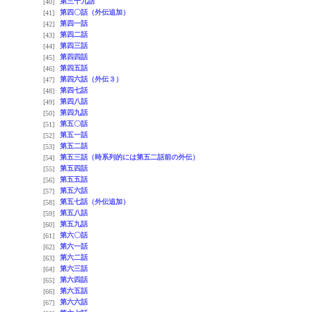
第三十九話
[40]
第四〇話（外伝追加）
[41]
第四一話
[42]
第四二話
[43]
第四三話
[44]
第四四話
[45]
第四五話
[46]
第四六話（外伝３）
[47]
第四七話
[48]
第四八話
[49]
第四九話
[50]
第五〇話
[51]
第五一話
[52]
第五二話
[53]
第五三話（時系列的には第五二話前の外伝）
[54]
第五四話
[55]
第五五話
[56]
第五六話
[57]
第五七話（外伝追加）
[58]
第五八話
[59]
第五九話
[60]
第六〇話
[61]
第六一話
[62]
第六二話
[63]
第六三話
[64]
第六四話
[65]
第六五話
[66]
第六六話
[67]