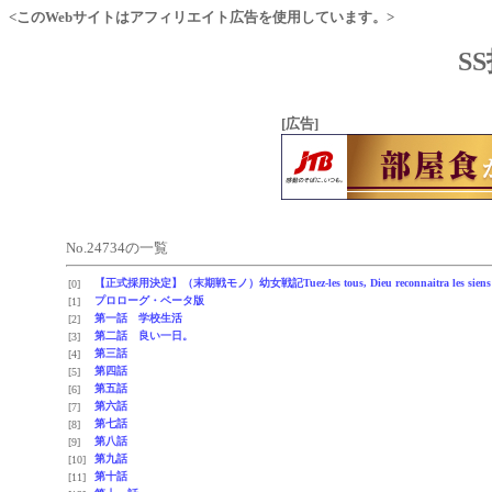
<このWebサイトはアフィリエイト広告を使用しています。>
S
[広告]
No.24734の一覧
【正式採用決定】（末期戦モノ）幼女戦記Tuez-les tous, Dieu reconnaitra les siens
[0]
プロローグ・ベータ版
[1]
第一話 学校生活
[2]
第二話 良い一日。
[3]
第三話
[4]
第四話
[5]
第五話
[6]
第六話
[7]
第七話
[8]
第八話
[9]
第九話
[10]
第十話
[11]