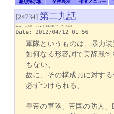
感想掲示板
全件表示
作者メニュー
第二九話
[24734]
Name: カルロ・ゼン◆c2c04458 ID:b7b166a9
Date: 2012/04/12 01:56
軍隊というものは、暴力装
如何なる形容詞で美辞麗句
もない。
故に、その構成員に対する
必ずつけられる。
皇帝の軍隊、帝国の防人、