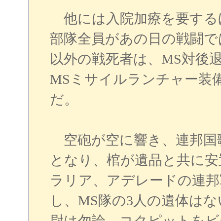
他には入院加療を要する
部隊全員があの日の戦闘で
以外の戦死者は、MS対後
MSミサイルランチャー装
だ。
空砲が空に響き、連邦国
となり、棺が遺品と共に安
ラリア、アデレードの連邦
し、MS隊の3人の遺体は
尉は勿論、コクピットをビ