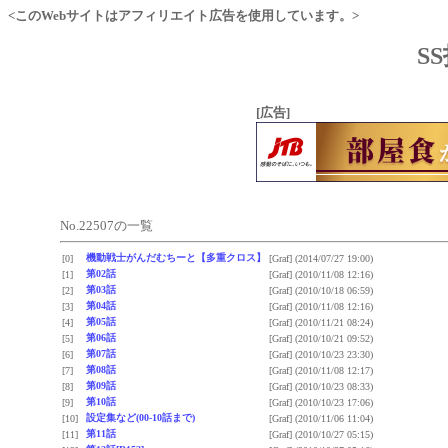
<このWebサイトはアフィリエイト広告を使用しています。>
S
[広告]
No.22507の一覧
機動戦士がんだむちーと【多重クロス】
[0]
[Graf]
(2014/07/27 19:00)
第02話
[1]
[Graf]
(2010/11/08 12:16)
第03話
[2]
[Graf]
(2010/10/18 06:59)
第04話
[3]
[Graf]
(2010/11/08 12:16)
第05話
[4]
[Graf]
(2010/11/21 08:24)
第06話
[5]
[Graf]
(2010/10/21 09:52)
第07話
[6]
[Graf]
(2010/10/23 23:30)
第08話
[7]
[Graf]
(2010/11/08 12:17)
第09話
[8]
[Graf]
(2010/10/23 08:33)
第10話
[9]
[Graf]
(2010/10/23 17:06)
設定集など(00-10話まで)
[10]
[Graf]
(2010/11/06 11:04)
第11話
[11]
[Graf]
(2010/10/27 05:15)