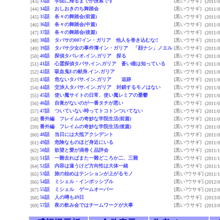
33話 学院に帰るまでが捜索です
[黒いウサギ]
[43]
(2011/0
34話 おしおきのち舞踏会
[黒いウサギ]
[44]
(2011/0
35話 各々の舞踏会(前篇)
[黒いウサギ]
[45]
(2011/0
36話 各々の舞踏会(中篇)
[黒いウサギ]
[46]
(2011/0
37話 各々の舞踏会(後篇)
[黒いウサギ]
[47]
(2011/0
38話 タバサの007イン・ガリア 他人を巻き込むな!!
[黒いウサギ]
[48]
(2011/0
39話 タバサ少女の事件簿イン・ガリア 「顔ナシ」ノエル
[黒いウサギ]
[49]
(2011/0
40話 探偵タバレオ,イン,ガリア 探る
[黒いウサギ]
[50]
(2011/0
41話 心霊探偵タバサ,イン,ガリア 蒼い瞳は知っている
[黒いウサギ]
[51]
(2011/0
42話 吸血鬼Eの献身.イン.ガリア
[黒いウサギ]
[52]
(2011/0
43話 危ないタバサ.イン.ガリア 追跡
[黒いウサギ]
[53]
(2011/0
44話 交渉人タバサ.イン.ガリア 封鎖するモノはない
[黒いウサギ]
[54]
(2011/0
45話 使い魔サイトの日常、使い魔レミアの憂鬱
[黒いウサギ]
[55]
(2011/0
46話 自覚がないのが一番タチが悪い
[黒いウサギ]
[56]
(2011/0
47話 ついていない時ってトコトンついてない
[黒いウサギ]
[57]
(2011/0
番外編 フレイムの奇妙な学院生活(前篇)
[黒いウサギ]
[58]
(2011/0
番外編 フレイムの奇妙な学院生活(後篇)
[黒いウサギ]
[59]
(2011/0
48話 当日には大抵アクシデント
[黒いウサギ]
[60]
(2011/0
49話 危険なものほど身近にいる
[黒いウサギ]
[61]
(2011/0
50話 欲望と愛が渦巻く品評会
[黒いウサギ]
[62]
(2011/1
51話 一難去ればまた一難どころか二、三難
[黒いウサギ]
[63]
(2011/1
52話 内容は違うけど方向性は大体一緒
[黒いウサギ]
[64]
(2011/1
53話 旅の始めはテンションが上がるモノ
[黒い?ウサギ]
[65]
(2011/1
54話 ミシェル・インポッシブル
[黒い?ウサギ]
[66]
(2012/0
55話 ミシェル ゲームオーバー
[黒い?ウサギ]
[67]
(2012/0
56話 人の噂も49日
[黒いウサギ]
[68]
(2013/0
57話 夜の飲み会ではチームワークが大事
[黒いウサギ]
[69]
(2013/0