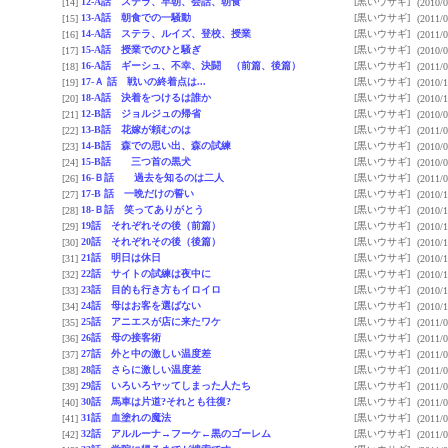
12-A話 ステラ、早朝、会話、朝食
[黒いウサギ]
[14]
(2010/0
13-A話 朝食での一騒動
[黒いウサギ]
[15]
(2011/0
14-A話 ステラ、ルイズ、登校、授業
[黒いウサギ]
[16]
(2011/0
15‐A話 授業でのひと騒ぎ
[黒いウサギ]
[17]
(2010/0
16‐A話 ギーシュ、不幸、決闘 （前篇、後篇）
[黒いウサギ]
[18]
(2011/0
17‐Ａ 話 戦いの終着点は...
[黒いウサギ]
[19]
(2010/1
18-A話 決着をつけるは誰か
[黒いウサギ]
[20]
(2010/1
12-B話 ジョルジュの帰省
[黒いウサギ]
[21]
(2010/0
13-B話 花嫁が頼むのは
[黒いウサギ]
[22]
(2011/0
14‐B話 森での思い出、森の試練
[黒いウサギ]
[23]
(2010/0
15-B話 三つ首の黒犬
[黒いウサギ]
[24]
(2010/0
16‐Ｂ話 過去を知るのは二人
[黒いウサギ]
[26]
(2011/0
17‐B 話 一晩だけの誓い
[黒いウサギ]
[27]
(2010/1
18-Ｂ話 笑ってありがとう
[黒いウサギ]
[28]
(2010/1
19話 それぞれその後（前篇）
[黒いウサギ]
[29]
(2010/1
20話 それぞれその後（後篇）
[黒いウサギ]
[30]
(2010/1
21話 明日は休日
[黒いウサギ]
[31]
(2010/1
22話 サイトの試練は夜中に
[黒いウサギ]
[32]
(2010/1
23話 目的も行き方もイロイロ
[黒いウサギ]
[33]
(2010/1
24話 母はお客を選ばない
[黒いウサギ]
[34]
(2010/1
25話 アニエスが店に来たワケ
[黒いウサギ]
[35]
(2011/0
26話 母の接客術
[黒いウサギ]
[36]
(2011/0
27話 外と中の激しい温度差
[黒いウサギ]
[37]
(2011/0
28話 さらに激しい温度差
[黒いウサギ]
[38]
(2011/0
29話 いろいろヤッてしまった人たち
[黒いウサギ]
[39]
(2011/0
30話 馬車は片道?それとも往復?
[黒いウサギ]
[40]
(2011/0
31話 血塗れの魔法
[黒いウサギ]
[41]
(2011/0
32話 アルルーナ→フーケ←黒のゴーレム
[黒いウサギ]
[42]
(2011/0