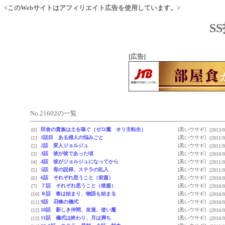
<このWebサイトはアフィリエイト広告を使用しています。>
S
[広告]
No.21602の一覧
田舎の貴族は土を嗅ぐ（ゼロ魔 オリ主転生）
[黒いウサギ]
[0]
(2013/0
1話目 ある婦人の悩みごと
[黒いウサギ]
[1]
(2011/0
2話 変人ジョルジュ
[黒いウサギ]
[2]
(2011/0
3話 彼が彼であった頃
[黒いウサギ]
[3]
(2010/0
4話 彼がジョルジュになってから
[黒いウサギ]
[4]
(2011/0
5話 母の説得、ステラの乱入
[黒いウサギ]
[5]
(2011/0
6話 それぞれ思うこと（前篇）
[黒いウサギ]
[6]
(2010/0
７話 それぞれ思うこと（後篇）
[黒いウサギ]
[7]
(2010/0
８話 春は始まり、物語も始まる
[黒いウサギ]
[10]
(2010/0
9話 召喚の儀式
[黒いウサギ]
[11]
(2010/0
10話 新しき仲間、友達、使い魔
[黒いウサギ]
[12]
(2010/0
11話 儀式は終わり、月は満ち
[黒いウサギ]
[13]
(2010/0