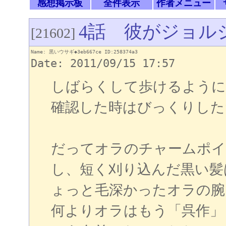
感想掲示板
全件表示
作者メニュー
4話 彼がジョル
[21602]
Name: 黒いウサギ◆3eb667ce ID:258374a3
Date: 2011/09/15 17:57
しばらくして歩けるように
確認した時はびっくりした
だってオラのチャームポイ
し、短く刈り込んだ黒い髪
ょっと毛深かったオラの腕
何よりオラはもう「呉作」