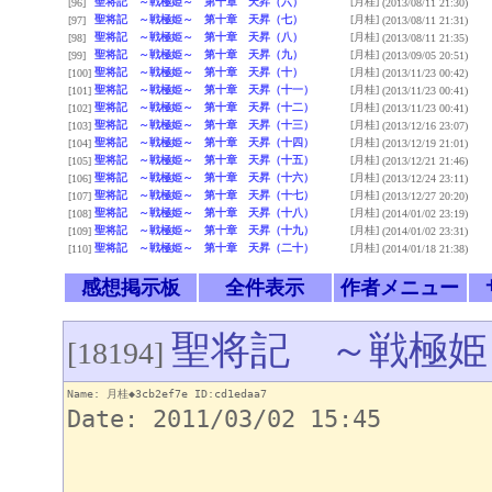
聖将記 ～戦極姫～ 第十章 天昇（六）
[月桂]
[96]
(2013/08/11 21:30)
聖将記 ～戦極姫～ 第十章 天昇（七）
[月桂]
[97]
(2013/08/11 21:31)
聖将記 ～戦極姫～ 第十章 天昇（八）
[月桂]
[98]
(2013/08/11 21:35)
聖将記 ～戦極姫～ 第十章 天昇（九）
[月桂]
[99]
(2013/09/05 20:51)
聖将記 ～戦極姫～ 第十章 天昇（十）
[月桂]
[100]
(2013/11/23 00:42)
聖将記 ～戦極姫～ 第十章 天昇（十一）
[月桂]
[101]
(2013/11/23 00:41)
聖将記 ～戦極姫～ 第十章 天昇（十二）
[月桂]
[102]
(2013/11/23 00:41)
聖将記 ～戦極姫～ 第十章 天昇（十三）
[月桂]
[103]
(2013/12/16 23:07)
聖将記 ～戦極姫～ 第十章 天昇（十四）
[月桂]
[104]
(2013/12/19 21:01)
聖将記 ～戦極姫～ 第十章 天昇（十五）
[月桂]
[105]
(2013/12/21 21:46)
聖将記 ～戦極姫～ 第十章 天昇（十六）
[月桂]
[106]
(2013/12/24 23:11)
聖将記 ～戦極姫～ 第十章 天昇（十七）
[月桂]
[107]
(2013/12/27 20:20)
聖将記 ～戦極姫～ 第十章 天昇（十八）
[月桂]
[108]
(2014/01/02 23:19)
聖将記 ～戦極姫～ 第十章 天昇（十九）
[月桂]
[109]
(2014/01/02 23:31)
聖将記 ～戦極姫～ 第十章 天昇（二十）
[月桂]
[110]
(2014/01/18 21:38)
感想掲示板
全件表示
作者メニュー
聖将記 ～戦極姫
[18194]
Name: 月桂◆3cb2ef7e ID:cd1edaa7
Date: 2011/03/02 15:45