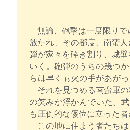
無論、砲撃は一度限りで
放たれ、その都度、南蛮人
弾が家々を砕き割り、城壁
いく。砲弾のうちの幾つか
らは早くも火の手があがっ
それを見つめる南蛮軍の
の笑みが浮かんでいた。武
も圧倒的な優位に立った者
この地に住まう者たちは