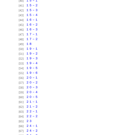
１５－１
[40]
１５－２
[41]
１５－３
[42]
１５－４
[43]
１６－１
[44]
１６－２
[45]
１６－３
[46]
１７－１
[47]
１７－２
[48]
１８
[49]
１９－１
[50]
１９－２
[51]
１９－３
[52]
１９－４
[53]
１９－５
[54]
１９－６
[55]
２０－１
[56]
２０－２
[57]
２０－３
[58]
２０－４
[59]
２０－５
[60]
２１－１
[61]
２１－２
[62]
２２－１
[63]
２２－２
[64]
２３
[65]
２４－１
[66]
２４－２
[67]