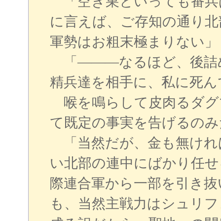
「空き巣といっても番兵
に言えば、ご存知の通り北
軍勢はお粗末極まりない」
「―――なるほど、後詰
精兵達を相手に、私に死ん
喉を鳴らして皮肉るダグ
て既定の事実を告げるのみ
「当然だが、金も無けれ
い北部の連中にばかり任せ
際連合軍から一部を引き抜
も、当然主戦力はシュリフ