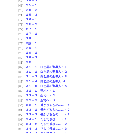
２４－３
[68]
２５－１
[69]
２５－２
[70]
２５－３
[71]
２６－１
[72]
２６－２
[73]
２７－１
[74]
２７－２
[75]
２８
[76]
閑話・１
[77]
２９－１
[78]
２９－２
[79]
２９－３
[80]
３０
[81]
３１－１：白と黒の聖機人・１
[82]
３１－２：白と黒の聖機人・２
[83]
３１－３：白と黒の聖機人・３
[84]
３１－４：白と黒の聖機人･４
[85]
３１－５：白と黒の聖機人・５
[86]
３２－１：聖地へ・１
[87]
３２－２：聖地へ・２
[88]
３２－３：聖地へ・３
[89]
３３－１：働かざるもの……・１
[90]
３３－２：働かざるもの……・２
[91]
３３－３：働かざるもの……・３
[92]
３４－１：そして僕は……・１
[93]
３４－２：そして僕は……・２
[94]
３４－３：そして僕は……・３
[95]