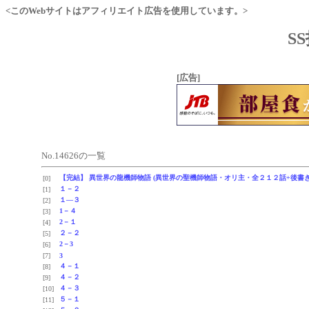
<このWebサイトはアフィリエイト広告を使用しています。>
S
[広告]
No.14626の一覧
【完結】 異世界の龍機師物語 (異世界の聖機師物語・オリ主・全２１２話+後書
[0]
１－２
[1]
１―３
[2]
1－４
[3]
2－１
[4]
２－２
[5]
2－3
[6]
[7]
3
４－１
[8]
４－２
[9]
４－３
[10]
５－１
[11]