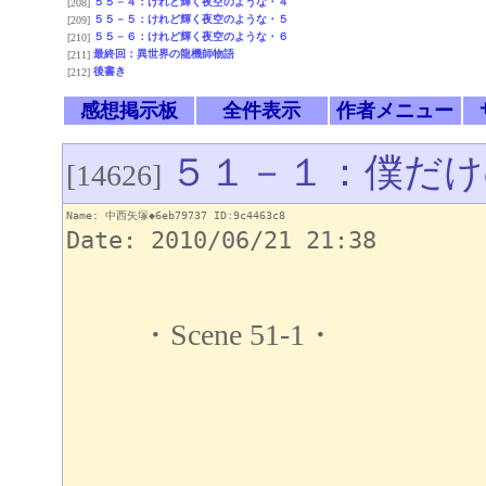
５５－４：けれど輝く夜空のような・４
[208]
５５－５：けれど輝く夜空のような・５
[209]
５５－６：けれど輝く夜空のような・６
[210]
最終回：異世界の龍機師物語
[211]
後書き
[212]
感想掲示板
全件表示
作者メニュー
５１－１：僕だけ
[14626]
Name: 中西矢塚◆6eb79737 ID:9c4463c8
Date: 2010/06/21 21:38
・Scene 51-1・