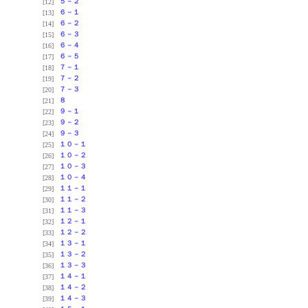
５－２
[12]
６－１
[13]
６－２
[14]
６－３
[15]
６－４
[16]
６－５
[17]
７－１
[18]
７－２
[19]
７－３
[20]
８
[21]
９－１
[22]
９－２
[23]
９－３
[24]
１０－１
[25]
１０－２
[26]
１０－３
[27]
１０－４
[28]
１１－１
[29]
１１－２
[30]
１１－３
[31]
１２－１
[32]
１２－２
[33]
１３－１
[34]
１３－２
[35]
１３－３
[36]
１４－１
[37]
１４－２
[38]
１４－３
[39]