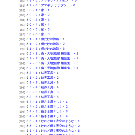
４９－５：アマギリ・ナナダン ・５
[180]
４９－６：アマギリ･ナナダン ・６
[181]
５０－１：家・１
[182]
５０－２：家・２
[183]
５０－３：家・３
[184]
５０－４：家・４
[185]
５０－５：家・５
[186]
５０－６：家・６
[187]
５１－１：僕だけの旅路・１
[188]
５１－２：僕だけの旅路・２
[189]
５１－３：僕だけの旅路・３
[190]
５２－１：偽・天地無用! 魎皇鬼 ・１
[191]
５２－２：偽・天地無用! 魎皇鬼 ・２
[192]
５２－３：偽・天地無用! 魎皇鬼 ・３
[193]
５２－４：偽・天地無用! 魎皇鬼 ・４
[194]
５３－１：結界工房・１
[195]
５３－２：結界工房・２
[196]
５３－３：結界工房・３
[197]
５３－４：結界工房・４
[198]
５３－５：結界工房・５
[199]
５３－６：結界工房・６
[200]
５４－１：姫さま凛々しく・１
[201]
５４－２：姫さま凛々しく・２
[202]
５４－３：姫さま凛々しく・３
[203]
５４－４：姫さま凛々しく・４
[204]
５５－１：けれど輝く夜空のような・１
[205]
５５－２：けれど輝く夜空のような・２
[206]
５５－３：けれど輝く夜空のような・３
[207]