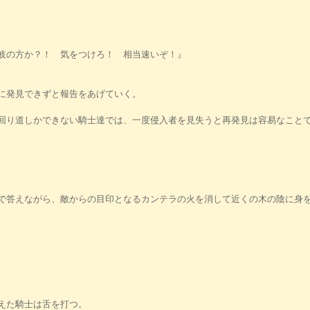
岐の方か？！ 気をつけろ！ 相当速いぞ！』
に発見できずと報告をあげていく。
回り道しかできない騎士達では、一度侵入者を見失うと再発見は容易なこと
で答えながら、敵からの目印となるカンテラの火を消して近くの木の陰に身
。
えた騎士は舌を打つ。