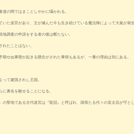
者達の間ではまことしやかに囁かれる。
いた迷宮があり、主が滅んだ今も生き続けている魔法陣によって大嵐が発生
現地調査の申請をする者の後は断たない。
されたことはない。
予期せぬ事態が起きる懸念がされた事情もあるが、一番の理由は別にある。
よって建国されし王国。
らに勇名を馳せることになる。
の聖地である古代迷宮は『龍冠』と呼ばれ、国母たる代々の皇太后が守とし