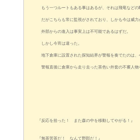
もう一つルートもある事はあるが、それは飛竜などの
だがこちらも常に監視がされており、しかも今は威力
外部からの進入は事実上は不可能であるはずだ。
しかし今宵は違った。
地下倉庫に設置された探知結界が警報を奏でたのは、
警報直後に倉庫から走り去った茶色い外套の不審人物
『反応を拾った！ また森の中を移動してやがる！』
『無茶苦茶だ！ なんて野郎だ！』