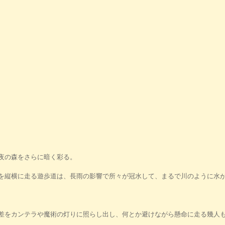
夜の森をさらに暗く彩る。
を縦横に走る遊歩道は、長雨の影響で所々が冠水して、まるで川のように水
差をカンテラや魔術の灯りに照らし出し、何とか避けながら懸命に走る幾人