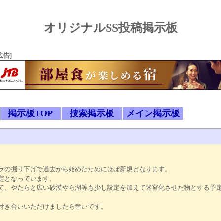
オリジナルSS投稿掲示板
広告]
掲示板TOP
捜索掲示板
メイン掲示板
ラの掘り下げで過去から始めたためにほぼ新規となります。
予定となっています。
て、やたらと広い砂漠やら湖等も少し設定を加えて迷宮化させた物とする予
付き合いいただけましたら幸いです。