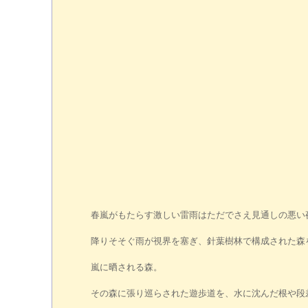
春嵐がもたらす激しい雷雨はただでさえ見通しの悪い
降りそそぐ雨が視界を塞ぎ、針葉樹林で構成された森
嵐に晒される森。
その森に張り巡らされた遊歩道を、水に沈んだ根や段