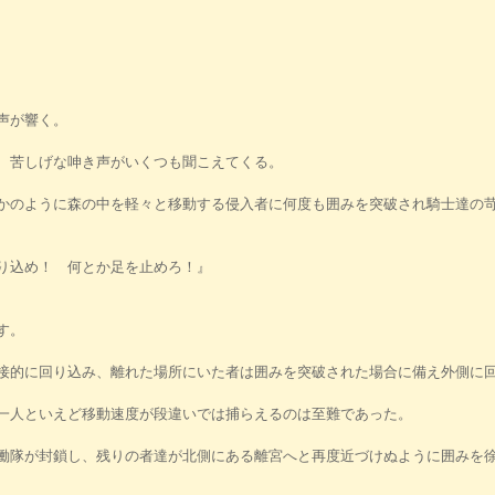
声が響く。
、苦しげな呻き声がいくつも聞こえてくる。
かのように森の中を軽々と移動する侵入者に何度も囲みを突破され騎士達の
り込め！ 何とか足を止めろ！』
す。
接的に回り込み、離れた場所にいた者は囲みを突破された場合に備え外側に
一人といえど移動速度が段違いでは捕らえるのは至難であった。
隊が封鎖し、残りの者達が北側にある離宮へと再度近づけぬように囲みを徐