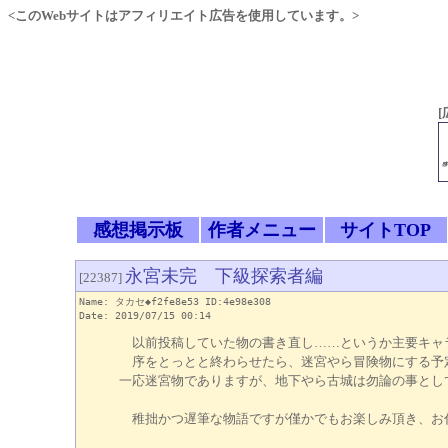
<このWebサイトはアフィリエイト広告を使用しています。>
[
感想掲示板
作者メニュー
サイトTOP
永宮未完 下級探索者編
[22387]
Name: タカセ◆f2fe8e53 ID:4e98e308
Date: 2019/07/15 00:14
以前投稿していた物の書き直し……というか主要キャ
序をとっとと終わらせたら、迷宮やら冒険物にする
一応迷宮物でありますが、地下やら古城は勿論の事とし
稚拙かつ遅筆な物語ですが僅かでもお楽しみ頂き、お