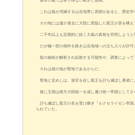
通常の嵐では有り得ない動きと規模。
これは嵐が消滅する山岳地帯に原因があると、歴史学
その地には遙か過去に大陸に君臨した龍王が居を構えて
二千年以上も定期的に続く大嵐の真相を究明しようと
だが極一部の例外を除き山岳地域への立ち入りが許可
龍の秘術が解析され拡散する可能性や、調査によって
それは彼の地が聖地であるからだ。
聖地と定めしは、迷宮を征し龍王を討ち滅ぼし勇者に
後に王国は南方大陸統一を成し遂げ統一帝国としてさ
討ち滅ぼし龍王の名を受け継ぎ『ルクセライゼン帝国』
られていた。