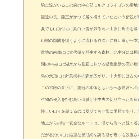
騎士達がいるこの森の中心部にルクセライゼンの聖地
龍達の長。龍王がかつて居を構えていたという伝説が
夏でも山頂付近に真白い雪が残る高い山脈に周囲を取
山裾の隙間を縫うように流れる谷沿いに狭い道が一本
盆地の南側には古代樹が群生する森林、北半分には周
湖の中央には湖水から垂直に伸びる断崖絶壁の高い崖
島の天頂には針葉樹林の森が広がり、中央部には古め
この宮殿の直下に、龍冠の本体ともいうべき迷宮への
生物の侵入を拒む高い山脈と湖中央の切り立った断崖
険しい山々を越えるのは夏期でも非常に困難であり、
地上からの唯一安全なルートは、湖から海へと続く谷
だが谷沿いには厳重な警戒網を誇る砦が幾つも設置さ