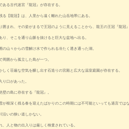
である古代迷宮『龍冠』が存在する。
残る【龍冠】は、人里から遠く離れた山岳地帯にある。
り囲まれ、その姿がまるで王冠のように見えることから、龍王の王冠『龍冠
あり、そこを通り山脈を抜けると巨大な盆地へ出る。
囲の山々からの雪解け水で作られる冷たく透き通った湖。
で周囲から孤立した島が一つ。
かしく荘厳な空気を醸し出す石造りの宮殿と広大な温室庭園が存在する。
入り口があった。
絶壁の島に存在する『龍冠』。
雪が根深く残る春を迎えたばかりのこの時期には不可能といっても過言では
川沿いの狭い道しかない。
れ、人と物の出入りは厳しく検査されている。