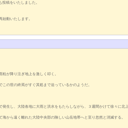
にも投稿をいたしました。
再始動いたします。
雨粒が降り注ぎ地上を激しく叩く。
でこの世の終焉がすぐ其処まで迫っているかのようだ。
で発生し、大陸各地に大雨と洪水をもたらしながら、３週間かけて徐々に北
て海から遠く離れた大陸中央部の険しい山岳地帯へと至り忽然と消滅する。