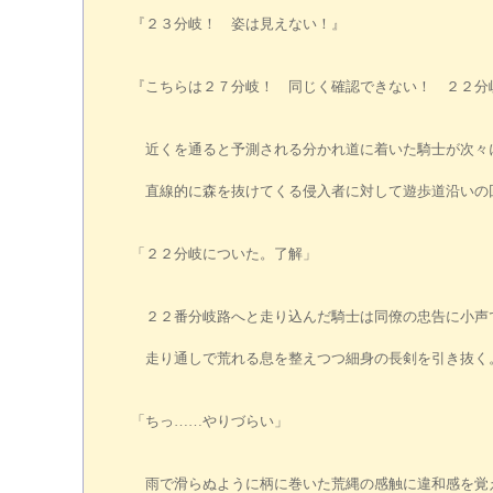
『２３分岐！ 姿は見えない！』
『こちらは２７分岐！ 同じく確認できない！ ２２分
近くを通ると予測される分かれ道に着いた騎士が次々
直線的に森を抜けてくる侵入者に対して遊歩道沿いの
「２２分岐についた。了解」
２２番分岐路へと走り込んだ騎士は同僚の忠告に小声
走り通しで荒れる息を整えつつ細身の長剣を引き抜く
「ちっ……やりづらい」
雨で滑らぬように柄に巻いた荒縄の感触に違和感を覚