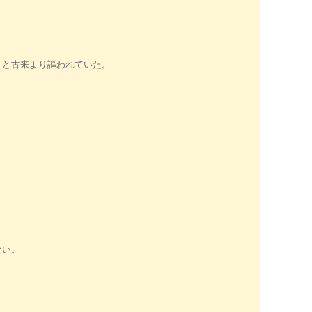
』と古来より謳われていた。
ない。