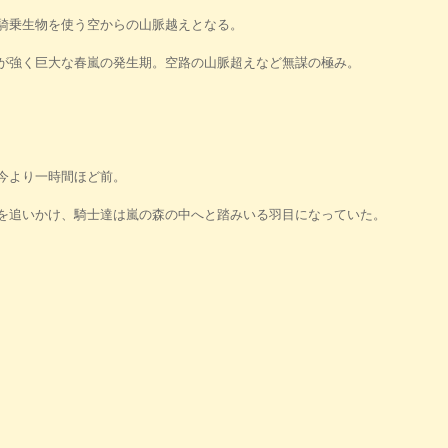
騎乗生物を使う空からの山脈越えとなる。
が強く巨大な春嵐の発生期。空路の山脈超えなど無謀の極み。
今より一時間ほど前。
を追いかけ、騎士達は嵐の森の中へと踏みいる羽目になっていた。