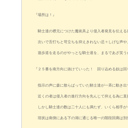
『場所は！』
騎士達の襟元につけた魔術具より侵入者発見を伝える
次いで舌打ちと苛立ちを抑えきれない忌々しげな声や
遊歩道を走るのがやっとな騎士達を、まるであざ笑う
『２５番を南方向に抜けていった！ 回り込める奴は回
指示の声に森に散らばっていた騎士達が一斉に動き出
近くの者は侵入者の進行方向を先んじて抑える為に直
しかし騎士達の数は二十人にも満たず、いくら相手が
現状は南側にある下の湖に通じる唯一の階段回廊は別働