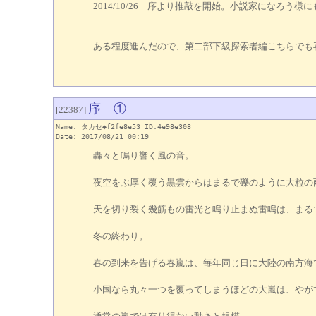
2014/10/26 序より推敲を開始。小説家になろう様
ある程度進んだので、第二部下級探索者編こちらでも
序 ①
[22387]
Name: タカセ◆f2fe8e53 ID:4e98e308
Date: 2017/08/21 00:19
轟々と鳴り響く風の音。
夜空をぶ厚く覆う黒雲からはまるで礫のように大粒の
天を切り裂く幾筋もの雷光と鳴り止まぬ雷鳴は、まる
冬の終わり。
春の到来を告げる春嵐は、毎年同じ日に大陸の南方海
小国なら丸々一つを覆ってしまうほどの大嵐は、やが