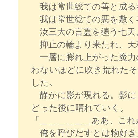
我は常世総ての善と成る
我は常世総ての悪を敷く
汝三大の言霊を纏う七天
抑止の輪より来たれ、天
一層に膨れ上がった魔力
わないほどに吹き荒れたそ
した。
静かに影が現れる。影に
どった後に晴れていく。
「＿＿＿＿＿＿ああ、これ
俺を呼びだすとは物好き